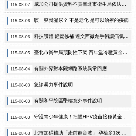
威加公司提供資料不實臺北市衛生局依法重罰300萬元 續查苦茶油及原料下游
115-08-07
咳一聲就漏尿？ 不是老化 是可以治療的疾病
115-08-06
科技護體 輕鬆修補 達文西微創手術讓疝氣治療更精準
115-08-06
臺北市衛生局預防性下架 百年堂冷壓黃金苦茶油產品
115-08-05
有關外界對本院網路系統異常回應
115-08-04
急診暴力事件說明
115-08-03
有關和平院區墜樓意外事件說明
115-08-03
守護青少年健康！把握HPV疫苗接種黃金期 臺北市提供校園設站及98家合約院所接種服務
115-08-03
北市加碼補助「產前超音波」 孕檢多1次 準媽咪「超」安心！
115-08-03