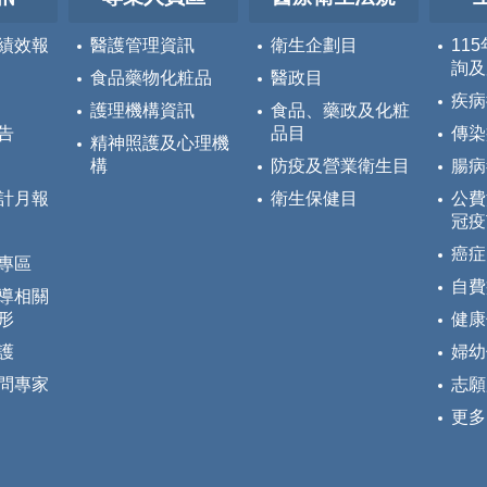
績效報
醫護管理資訊
衛生企劃目
11
詢及
食品藥物化粧品
醫政目
疾病
護理機構資訊
食品、藥政及化粧
告
品目
傳染
精神照護及心理機
構
防疫及營業衛生目
腸病
計月報
衛生保健目
公費
冠疫
癌症
專區
自費
導相關
形
健康
護
婦幼
問專家
志願
更多