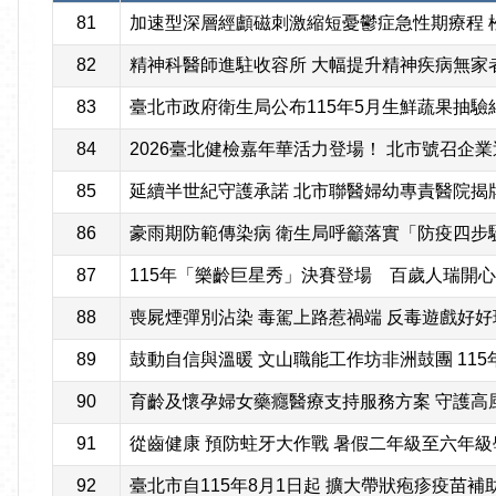
81
加速型深層經顱磁刺激縮短憂鬱症急性期療程 
82
精神科醫師進駐收容所 大幅提升精神疾病無家者安居
83
臺北市政府衛生局公布115年5月生鮮蔬果抽驗
84
2026臺北健檢嘉年華活力登場！ 北市號召企
85
延續半世紀守護承諾 北市聯醫婦幼專責醫院揭
86
豪雨期防範傳染病 衛生局呼籲落實「防疫四步
87
115年「樂齡巨星秀」決賽登場 百歲人瑞開
88
喪屍煙彈別沾染 毒駕上路惹禍端 反毒遊戲好好
89
鼓動自信與溫暖 文山職能工作坊非洲鼓團 11
90
育齡及懷孕婦女藥癮醫療支持服務方案 守護高
91
從齒健康 預防蛀牙大作戰 暑假二年級至六年
92
臺北市自115年8月1日起 擴大帶狀疱疹疫苗補