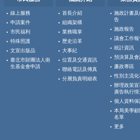
線上服務
首長介紹
施政計畫及
告
申請案件
組織架構
施政報告
市民福利
業務職掌
議會工作報
特殊照護
歷史沿革
統計資訊
文宣出版品
大事紀
預決算及會
臺北市財團法人衛
位置及交通資訊
生基金會申請
廉政專區
聯絡電話及傳真
性別主流化
分層負責明細表
辦理政策宣
廣告執行情
個人資料保
本局美學顧
名單
更多