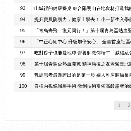
93
山城裡的健康餐桌 結合陽明山在地食材打造我
94
提升寶貝防護力，健康上學去！ 小一新生入學
95
「青鳥齊飛，復元同行！」第十屆青鳥盃熱血登場
96
「中正心衛中心 升級加倍安心」 全臺首座社
97
吃對粽子也能愛地球 營養師教你端午「減碳蔬
98
第十屆青鳥盃熱血開戰 精神康復之友齊聚臺北
99
乳癌患者最難跨出的是第一步 婦人乳房腫瘤長至
100
脊椎內視鏡減壓手術 微創技術引領高齡患者治
1
2