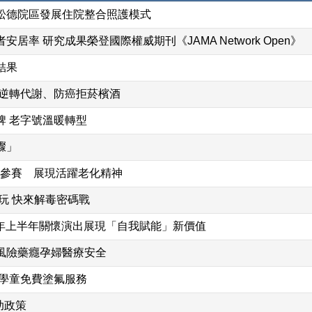
松德院區發展住院整合照護模式
率 研究成果榮登國際權威期刊《JAMA Network Open》
結果
業逆轉代謝、防癌拒菸檳酒
牌 老字號溫暖轉型
驟」
心參賽 展現活躍老化精神
玩 快來解毒密碼戰
5年上半年關懷演出展現「自我賦能」新價值
風險藥癮孕婦醫療安全
級學童免費塗氟服務
助政策