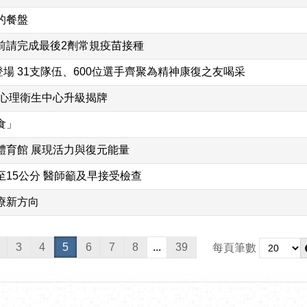
的餐盤
前請完成最後2劑常規疫苗接種
 31支隊伍、600位選手齊聚為精神康復之友喝采
區心理衛生中心升級揭牌
食」
體育館 展現活力與復元能量
15公分 醫師籲及早接受檢查
療新方向
3
4
5
6
7
8
...
39
每頁筆數