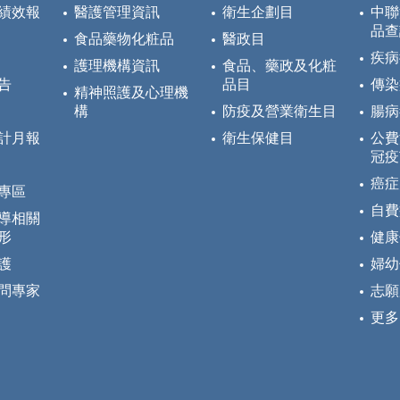
績效報
醫護管理資訊
衛生企劃目
中聯
品查
食品藥物化粧品
醫政目
疾病
護理機構資訊
食品、藥政及化粧
告
品目
傳染
精神照護及心理機
構
防疫及營業衛生目
腸病
計月報
衛生保健目
公費
冠疫
癌症
專區
自費
導相關
形
健康
護
婦幼
問專家
志願
更多