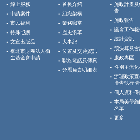
線上服務
首長介紹
施政計畫及
告
申請案件
組織架構
施政報告
市民福利
業務職掌
議會工作報
特殊照護
歷史沿革
統計資訊
文宣出版品
大事紀
預決算及會
臺北市財團法人衛
位置及交通資訊
生基金會申請
廉政專區
聯絡電話及傳真
性別主流化
分層負責明細表
辦理政策宣
廣告執行情
個人資料保
本局美學顧
名單
更多