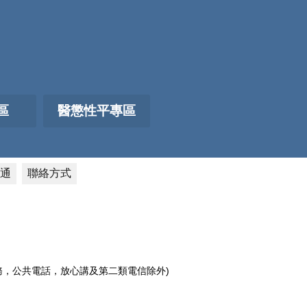
區
醫懲性平專區
通
聯絡方式
電話服務，公共電話，放心講及第二類電信除外)