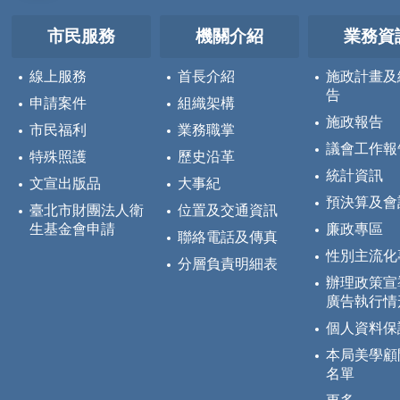
市民服務
機關介紹
業務資
線上服務
首長介紹
施政計畫及
告
申請案件
組織架構
施政報告
市民福利
業務職掌
議會工作報
特殊照護
歷史沿革
統計資訊
文宣出版品
大事紀
預決算及會
臺北市財團法人衛
位置及交通資訊
生基金會申請
廉政專區
聯絡電話及傳真
性別主流化
分層負責明細表
辦理政策宣
廣告執行情
個人資料保
本局美學顧
名單