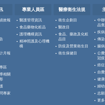
訊
專業人員區
醫療衛生法規
績效報
醫護管理資訊
衛生企劃目
中聯
品查
食品藥物化粧品
醫政目
疾病
護理機構資訊
食品、藥政及化粧
告
品目
傳染
精神照護及心理機
構
防疫及營業衛生目
腸病
計月報
衛生保健目
公費
冠疫
癌症
專區
自費
導相關
形
健康
護
婦幼
問專家
志願
更多