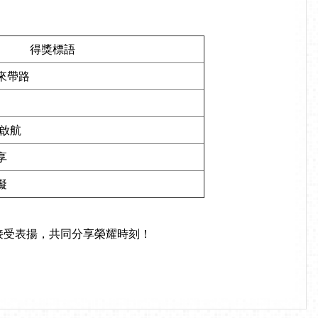
得獎標語
來帶路
正啟航
共享
礙
始）接受表揚，共同分享榮耀時刻！