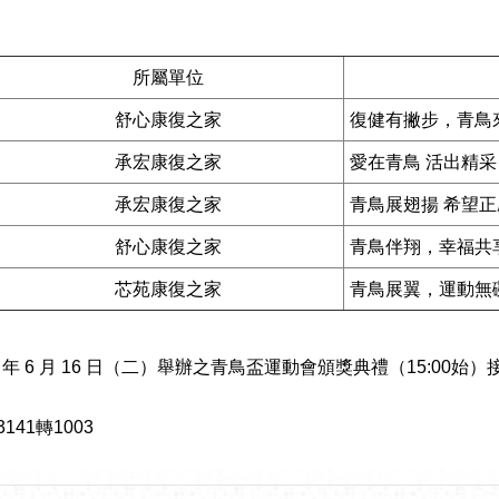
所屬單位
舒心康復之家
復健有撇步，青鳥
承宏康復之家
愛在青鳥 活出精采
承宏康復之家
青鳥展翅揚 希望
舒心康復之家
青鳥伴翔，幸福
芯苑康復之家
青鳥展翼，運動無
年 6 月 16 日（二）舉辦之青鳥盃運動會頒獎典禮（15:00
41轉1003