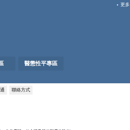
更多
區
醫懲性平專區
通
聯絡方式