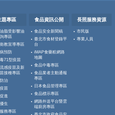
主題專區
食品資訊公開
長照服務資源
油脂受影響油
食品安全新聞稿
市民版
詢專區
臺北市食材登錄平
專業人員
衛教宣導專區
台
病預防
iMAP食藥粧網路
地圖
毒71型疫苗
食品中毒專區
流感疫苗及新
苗接種專區
食品業者主動通報
專區
防治
日本食品管理專區
疫苗
食品標示專區
促進
網路外送平台暨雲
優生
端廚房專區
服務專區
臺北市政府食品安