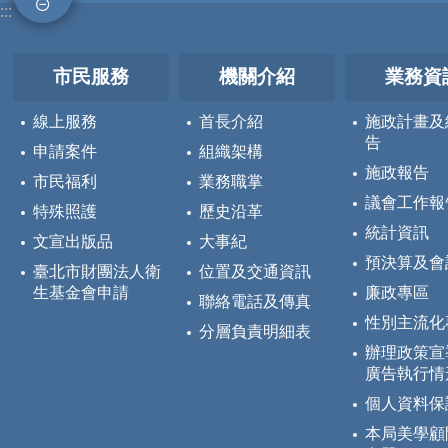
:::
市民服務
機關介紹
業務資
線上服務
首長介紹
施政計畫及
告
申請案件
組織架構
施政報告
市民福利
業務職掌
議會工作報
特殊照護
歷史沿革
統計資訊
文宣出版品
大事紀
預決算及會
臺北市財團法人衛
位置及交通資訊
生基金會申請
廉政專區
聯絡電話及傳真
性別主流化
分層負責明細表
辦理政策宣
廣告執行情
個人資料保
本局美學顧