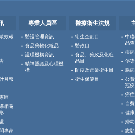
訊
專業人員區
醫療衛生法規
績效報
醫護管理資訊
衛生企劃目
中聯
品查
食品藥物化粧品
醫政目
疾病
護理機構資訊
食品、藥政及化粧
告
品目
傳染
精神照護及心理機
構
防疫及營業衛生目
腸病
計月報
衛生保健目
公費
冠疫
癌症
專區
自費
導相關
形
健康
護
婦幼
問專家
志願