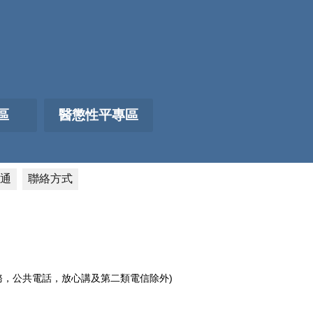
區
醫懲性平專區
通
聯絡方式
電話服務，公共電話，放心講及第二類電信除外)