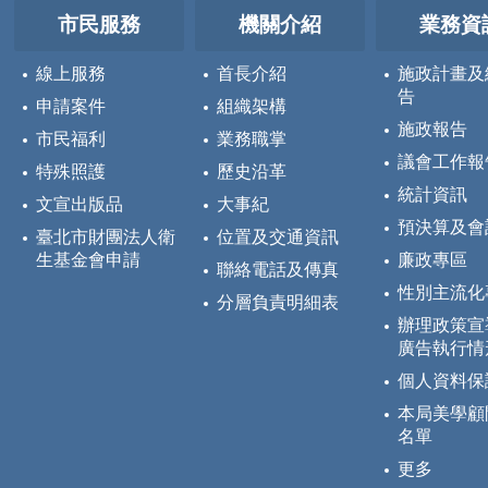
市民服務
機關介紹
業務資
線上服務
首長介紹
施政計畫及
告
申請案件
組織架構
施政報告
市民福利
業務職掌
議會工作報
特殊照護
歷史沿革
統計資訊
文宣出版品
大事紀
預決算及會
臺北市財團法人衛
位置及交通資訊
生基金會申請
廉政專區
聯絡電話及傳真
性別主流化
分層負責明細表
辦理政策宣
廣告執行情
個人資料保
本局美學顧
名單
更多