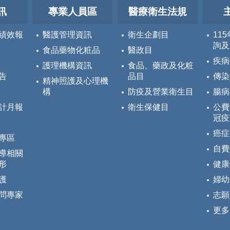
訊
專業人員區
醫療衛生法規
績效報
醫護管理資訊
衛生企劃目
11
詢及
食品藥物化粧品
醫政目
疾病
護理機構資訊
食品、藥政及化粧
告
品目
傳染
精神照護及心理機
構
防疫及營業衛生目
腸病
計月報
衛生保健目
公費
冠疫
癌症
專區
自費
導相關
形
健康
護
婦幼
問專家
志願
更多