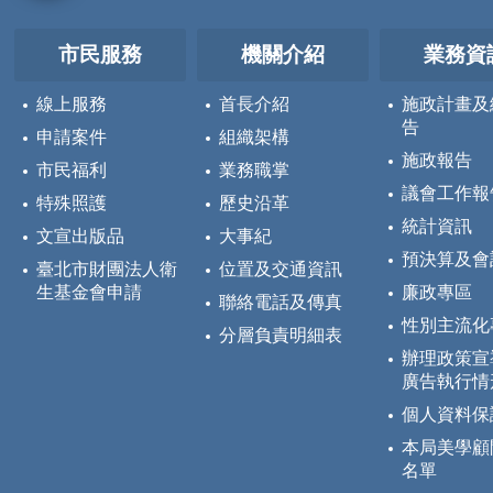
市民服務
機關介紹
業務資
線上服務
首長介紹
施政計畫及
告
申請案件
組織架構
施政報告
市民福利
業務職掌
議會工作報
特殊照護
歷史沿革
統計資訊
文宣出版品
大事紀
預決算及會
臺北市財團法人衛
位置及交通資訊
生基金會申請
廉政專區
聯絡電話及傳真
性別主流化
分層負責明細表
辦理政策宣
廣告執行情
個人資料保
本局美學顧
名單