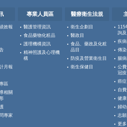
訊
專業人員區
醫療衛生法規
績效報
醫護管理資訊
衛生企劃目
11
詢及
食品藥物化粧品
醫政目
疾病
護理機構資訊
食品、藥政及化粧
告
品目
傳染
精神照護及心理機
構
防疫及營業衛生目
腸病
計月報
衛生保健目
公費
冠疫
癌症
專區
自費
導相關
形
健康
護
婦幼
問專家
志願
更多