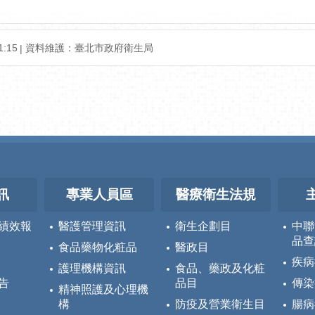
:15
資料維護：臺北市政府衛生局
訊
專業人員區
醫療衛生法規
績效報
醫護管理資訊
衛生企劃目
中聯
品查
食品藥物化粧品
醫政目
疾病
護理機構資訊
食品、藥政及化粧
告
品目
傳染
精神照護及心理機
構
防疫及營業衛生目
腸病