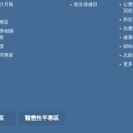
計月報
衛生保健目
公費
冠疫
癌症
專區
自費
導相關
形
健康
護
婦幼
問專家
志願
更多
區
醫懲性平專區