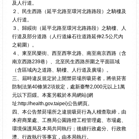
及人行道。
２、民生西路（延平北路至環河北路路段）之騎樓及
人行道。
３、歸綏街（延平北路至環河北路路段）之騎樓、人
行道及部分道路（人行道緣石往道路延伸2.5公尺內
之範圍）。
４、東至民樂街、西至西寧北路、南至南京西路（含
南京西路239巷）、北至民生西路所圍之平面區域
（含區域內之道路、騎樓、人行道及廣場）。
三、屆時違反規定於上開禁菸場所吸菸者，將依菸害
防制法第40條第2項規定，處新臺幣2,000元以上1萬
元以下罰鍰。本案另載於本局網站(網
址:http://health.gov.taipei)公告網頁。
四、本公告禁菸場所之違規吸菸行為人稽查取締，由
本府商業處、工務局公園路燈工程管理處、市場處、
環境保護局及本局共同執行；後續行政處分、行政救
濟、行政執行等事宜，由本局執行。