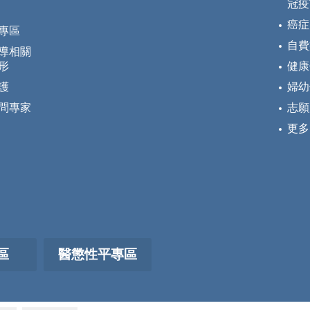
冠疫
癌症
專區
自費
導相關
形
健康
護
婦幼
問專家
志願
更多
區
醫懲性平專區