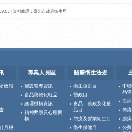
9:53
資料維護：臺北市政府衛生局
訊
專業人員區
醫療衛生法規
績效報
醫護管理資訊
衛生企劃目
中聯
品查
食品藥物化粧品
醫政目
疾病
護理機構資訊
食品、藥政及化粧
告
品目
傳染
精神照護及心理機
構
防疫及營業衛生目
腸病
計月報
衛生保健目
公費