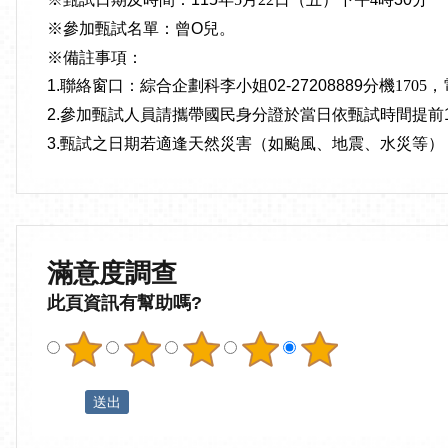
※參加甄試名單：
曾
O
兒
。
※備註事項：
1.
聯絡窗口：綜合企劃科李小姐
02-27208889
分機1705
，
2.
參加甄試人員請攜帶國民身分證於當日依甄試時間提前
3.
甄試之日期若適逢天然災害（如颱風、地震、水災等）
滿意度調查
此頁資訊有幫助嗎?