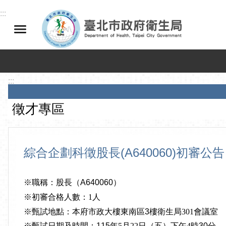
跳到主要內容區塊
:::
:::
徵才專區
綜合企劃科徵股長(A640060)初審公告
※職稱：股長（
A640060
）
※初審合格人數：1
人
※甄試地點：本府市政大樓東南區
3
樓衛生局301
會議室
※甄試日期及時間：
115
年5
月22
日（五）下午4
時
30
分