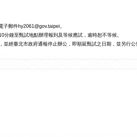
電子郵件
hy2061@gov.taipei
。
10
分鐘至甄試地點辦理報到及等候應試，逾時恕不等候。
，並經臺北市政府通報停止辦公，即順延甄試之日期，並另行公