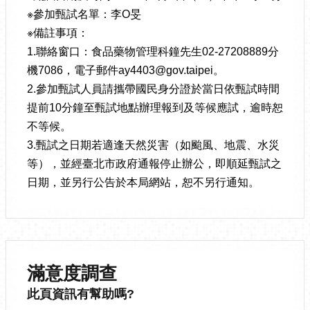
※參加甄試名單：李O旻
※備註事項：
1.聯絡窗口：食品藥物管理科鐘先生02-27208889分
機7086，電子郵件ay4403@gov.taipei。
2.參加甄試人員請攜帶國民身分證於當日依甄試時間
提前10分鐘至甄試地點辦理報到及等候應試，逾時恕
不等候。
3.甄試之日期若適逢天然災害（如颱風、地震、水災
等），並經臺北市政府通報停止辦公，即順延甄試之
日期，並另行公告於本局網站，恕不另行通知。
滿意度調查
此頁資訊有幫助嗎?