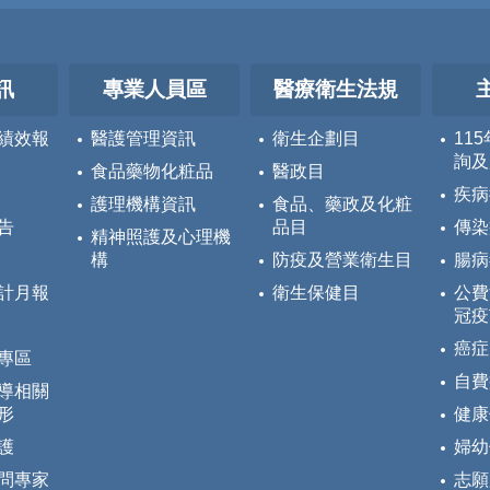
訊
專業人員區
醫療衛生法規
績效報
醫護管理資訊
衛生企劃目
11
詢及
食品藥物化粧品
醫政目
疾病
護理機構資訊
食品、藥政及化粧
告
品目
傳染
精神照護及心理機
構
防疫及營業衛生目
腸病
計月報
衛生保健目
公費
冠疫
癌症
專區
自費
導相關
形
健康
護
婦幼
問專家
志願