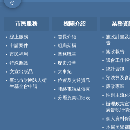
:::
市民服務
機關介紹
業務資
線上服務
首長介紹
施政計畫及
告
申請案件
組織架構
施政報告
市民福利
業務職掌
議會工作報
特殊照護
歷史沿革
統計資訊
文宣出版品
大事紀
預決算及會
臺北市財團法人衛
位置及交通資訊
生基金會申請
廉政專區
聯絡電話及傳真
性別主流化
分層負責明細表
辦理政策宣
廣告執行情
個人資料保
本局美學顧