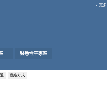
更多
區
醫懲性平專區
通
聯絡方式