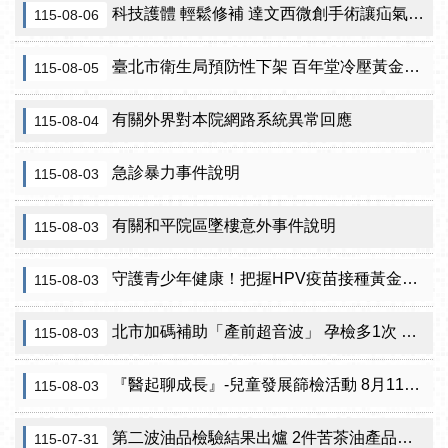
科技護體 輕鬆修補 達文西微創手術讓疝氣治療更精準
115-08-06
臺北市衛生局預防性下架 百年堂冷壓黃金苦茶油產品
115-08-05
有關外界對本院網路系統異常回應
115-08-04
急診暴力事件說明
115-08-03
有關和平院區墜樓意外事件說明
115-08-03
守護青少年健康！把握HPV疫苗接種黃金期 臺北市提供校園設站及98家合約院所接種服務
115-08-03
北市加碼補助「產前超音波」 孕檢多1次 準媽咪「超」安心！
115-08-03
『醫起聊成長』-兒童發展篩檢活動 8月11日北投區健康服務中心邀請家長做孩子最神氣的守護者！
115-08-03
第二波油品檢驗結果出爐 2件苦茶油產品苯駢芘超標 前已要求預防性下架
115-07-31