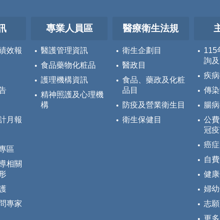
訊
專業人員區
醫療衛生法規
績效報
醫護管理資訊
衛生企劃目
11
詢及
食品藥物化粧品
醫政目
疾病
護理機構資訊
食品、藥政及化粧
告
品目
傳染
精神照護及心理機
構
防疫及營業衛生目
腸病
計月報
衛生保健目
公費
冠疫
癌症
專區
自費
導相關
形
健康
護
婦幼
問專家
志願
更多