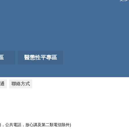
區
醫懲性平專區
通
聯絡方式
電話服務，公共電話，放心講及第二類電信除外)