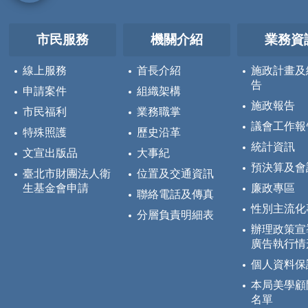
市民服務
機關介紹
業務資
線上服務
首長介紹
施政計畫及
告
申請案件
組織架構
施政報告
市民福利
業務職掌
議會工作報
特殊照護
歷史沿革
統計資訊
文宣出版品
大事紀
預決算及會
臺北市財團法人衛
位置及交通資訊
生基金會申請
廉政專區
聯絡電話及傳真
性別主流化
分層負責明細表
辦理政策宣
廣告執行情
個人資料保
本局美學顧
名單