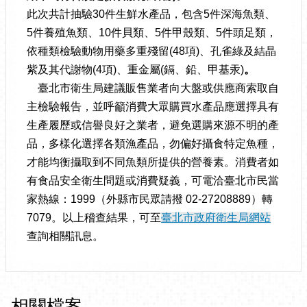
此次共計抽驗30件生鮮水產品，包含5件深海魚類、
5件養殖魚類、10件貝類、5件甲殼類、5件頭足類，
依種類檢驗動物用藥多重殘留(48項)、孔雀綠及結晶
紫及其代謝物(4項)、重金屬(鎘、鉛、甲基汞)
。
臺北市衛生局建議販售業者向大盤或供應商索取自
主檢驗報告，並呼籲消費大眾購買水產品應選擇具有
生產履歷或信譽良好之業者，避免選購來源不明的產
品，多樣化選擇各類漁產品，勿偏好攝食特定魚種，
才能均衡攝取到不同魚類所提供的營養素。消費者如
有食品安全衛生問題或消費疑義，可電洽臺北市民當
家熱線：1999（外縣市民眾請撥 02-27208889）轉
7079。以上稽查結果，可至
臺北市政府衛生局網站
查詢相關訊息。
相關檔案