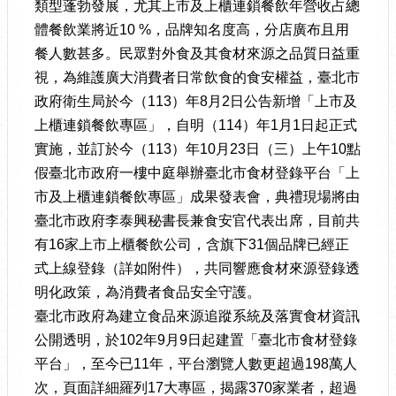
類型蓬勃發展，尤其上市及上櫃連鎖餐飲年營收占總
體餐飲業將近10 %，品牌知名度高，分店廣布且用
餐人數甚多。民眾對外食及其食材來源之品質日益重
視，為維護廣大消費者日常飲食的食安權益，臺北市
政府衛生局於今（113）年8月2日公告新增「上市及
上櫃連鎖餐飲專區」，自明（114）年1月1日起正式
實施，並訂於今（113）年10月23日（三）上午10點
假臺北市政府一樓中庭舉辦臺北市食材登錄平台「上
市及上櫃連鎖餐飲專區」成果發表會，典禮現場將由
臺北市政府李泰興秘書長兼食安官代表出席，目前共
有16家上市上櫃餐飲公司，含旗下31個品牌已經正
式上線登錄（詳如附件），共同響應食材來源登錄透
明化政策，為消費者食品安全守護。
臺北市政府為建立食品來源追蹤系統及落實食材資訊
公開透明，於102年9月9日起建置「臺北市食材登錄
平台」，至今已11年，平台瀏覽人數更超過198萬人
次，頁面詳細羅列17大專區，揭露370家業者，超過