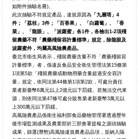
如附件抽驗名冊)。
此次抽驗不符規定產品，違規原因為
「九層塔」
4
件
；
「
荔枝」
3
件
；
「百香果」、
「
白蘿蔔」
、
「
香
菜」
、
「
龍眼」
、
「
波蘿蜜」
各
1
件
，
各檢出
1-2
項殘
留農藥不符
「農藥殘留容許量標準」規定
，
除龍眼及
波蘿蜜外
，
均屬高風險農產品。
臺北市衛生局表示，殘留農藥含量不符「農藥殘留容
許量標準」者，係違反食品安全衛生管理法第15條第
1項第5款「殘留農藥或動物用藥含量超過安全容許
量」規定，依同法第44條第1項第2款，可處分責任
業者新臺幣6萬元以上2億元以下罰鍰。若無法交代來
源，則依同法第47條可處分販售業者新臺幣3萬元以
上300萬元以下罰鍰。
高風險農產品係衛生福利部食品藥物管理署透過歷年
後市場監測成果及農業部於三部會署提報之源頭抽驗
成果，篩選(潛勢)高風險違規農產品品項，並納入隔