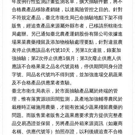
年度例行性監測計畫監測名單，擴大抽驗件數，將不
合格農產品移除產銷鏈，以達風險管控之目的。針對
不符規定產品，臺北市衛生局已命抽驗地點下架不得
販售，經追查產品來源屬外縣市者，已移請所轄衛生
局處辦。另已通知臺北農產運銷股份有限公司依據進
場果菜農藥殘留及添加物檢驗處理要點，針對違規農
友停止供應該品名代號10天，另第1次違規，錄案加
強抽驗；第2次停止供應1個月；第3次廢止供應人供
應該不合格果菜之品名代號資格，停供期間同身分證
字號、同品名代號均不得到貨，並加強進場交易蔬果
及不合格產品供應業者查驗。
臺北市衛生局表示，於市面抽驗產品屬於終端的管
理，惟有落實源頭田間監測，及產地加強輔導農民於
栽種時正確施用農藥，才能有效減少蔬果殘留農藥的
問題。而販售業者販售之蔬果應要求賣方提供完整產
品交易憑證並保留，另將產品外箱來源資訊（如廠商
名稱、供應代號等）拍照存證，以利後續追查不合格