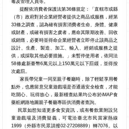
毒及管理人員等。
提醒依消費者保護法第36條規定：「直轄市或縣
（市）政府對於企業經營者提供之商品或服務，經第
33條之調查，認為確有損害消費者生命、身體、健康
或財產，或確有損害之虞者，應命其限期改善、回收
或銷燬，必要時並得命企業經營者立即停止該商品之
設計、生產、製造、加工、輸入、經銷或服務之提
供，或採取其他必要措施。」未暫停使用者，依同法
58條處新臺幣6萬元以上150萬元以下罰鍰，並得按
次處罰。
家長帶兒童一同至親子餐廳時，除了輕鬆享用餐
點外，也應留意兒童遊戲場是否通過安全檢查，才能
吃開心、玩得放心，最新稽查結果均公布於iMAP食
藥粧網路地圖親子餐廳專區供消費者查詢。
民眾如想知道更多食安資訊，或有餐飲業附設兒
童遊戲場及消費疑義，可電洽臺北市民當家熱線
1999（外縣市民眾請撥02-27208889）轉7076。以