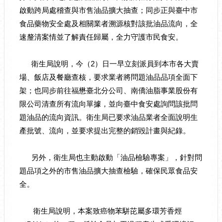
啟動跨局處稽查與市售油品擴大抽查；同步正與臺中市
食品藥物安全處及相關業者溯源核對該批油品流向，全
速釐清案情並了解責任歸屬，全力守護市民食安。
衛生局說明，今（2）日一早立刻派員到本市各大賣
場、飯店及餐廳查核，要求業者將問題油品品項全面下
架；也同步前往福懋臺北分公司、南僑油脂事業股份有
限公司清查所有流向單據，並向臺中食安處詢問該批問
題油品的流向資訊。衛生局已要求油品業者全面說明生
產批號、流向，並要求提出完整的銷毀計畫與紀錄。
另外，衛生局也主動啟動「油品檢驗專案」，針對問
題品項之外的市售油品擴大抽查檢驗，確保民眾食品安
全。
衛生局說明，本案致癌物苯駢芘屬多環芳香烴