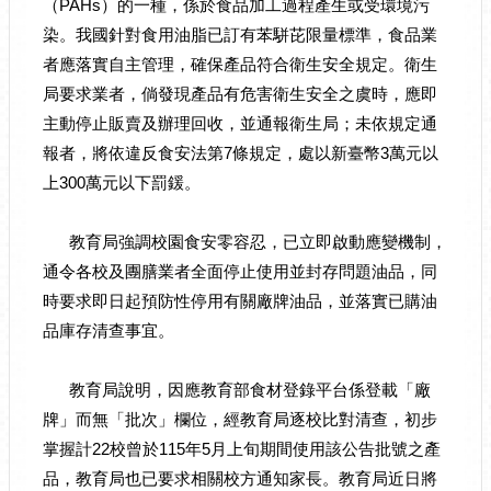
（PAHs）的一種，係於食品加工過程產生或受環境污
染。我國針對食用油脂已訂有苯駢芘限量標準，食品業
者應落實自主管理，確保產品符合衛生安全規定。衛生
局要求業者，倘發現產品有危害衛生安全之虞時，應即
主動停止販賣及辦理回收，並通報衛生局；未依規定通
報者，將依違反食安法第7條規定，處以新臺幣3萬元以
上300萬元以下罰鍰。
教育局強調校園食安零容忍，已立即啟動應變機制，
通令各校及團膳業者全面停止使用並封存問題油品，同
時要求即日起預防性停用有關廠牌油品，並落實已購油
品庫存清查事宜。
教育局說明，因應教育部食材登錄平台係登載「廠
牌」而無「批次」欄位，經教育局逐校比對清查，初步
掌握計22校曾於115年5月上旬期間使用該公告批號之產
品，教育局也已要求相關校方通知家長。教育局近日將