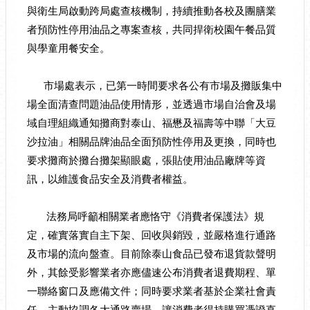
與衛生局啟動跨局處查核機制，持續推動各校及團膳業
者預防性停用油品之專案查核，共同捍衛校園午餐品質
與學童用餐安全。
市場處表示，已第一時間要求各公有市場及攤販集中
場全面清查問題油品使用情形，並透過市場自治會及場
域自理組織通知攤商對泰山、福懋及福壽等中聯「大豆
沙拉油」相關品牌油品全面預防性停用及更換，同時也
要求攤商於攤台攤架顯眼處，張貼使用油品廠牌等資
訊，以維護食品安全及消費者權益。
法務局呼籲相關業者應恪守《消費者保護法》規
定，確實落實自主下架、回收與銷毀，並嚴格進行通路
及市場的流向盤查。目前除泰山食品已發布退貨款聲明
外，其餘受影響業者亦應儘速公布消費者退費期程、單
一聯絡窗口及應備文件；同時要求業者基於企業社會責