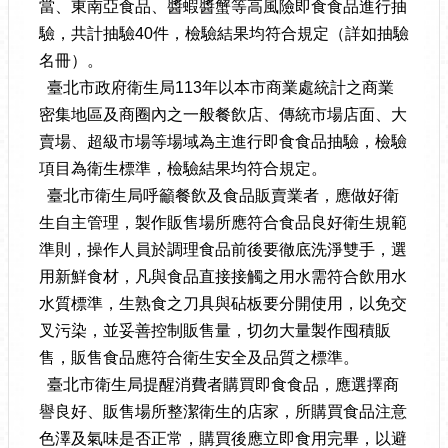
當、東南亞食品、醬蝦醬蟹等高風險即食食品進行抽
驗，共計抽驗40件，檢驗結果均符合規定（詳如抽驗
名冊）。
臺北市政府衛生局113年以本市商業處統計之商業
密集地區及商圈內之一般餐飲店、傳統市場店面、大
賣場、超級市場等場域為主進行即食食品抽驗，檢驗
項目為衛生標準，檢驗結果均符合規定。
臺北市衛生局呼籲餐飲及食品販賣業者，應做好衛
生自主管理，製作販售場所應符合食品良好衛生規範
準則，操作人員於調理食品前後要徹底洗淨雙手，選
用新鮮食材，凡與食品直接接觸之用水需符合飲用水
水質標準，生熟食之刀具與砧板要分開使用，以免交
叉污染，並妥善控制販售量，切勿大量製作囤積販
售，販售食品應符合衛生安全及品質之標準。
臺北市衛生局提醒消費者購買即食食品，應選擇商
譽良好、販售場所整潔衛生的店家，所購買食品注意
色澤及氣味是否正常，購買後應立即食用完畢，以避