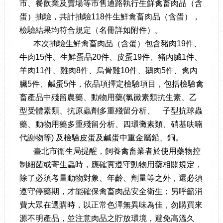
市、餐飲業及賣場等市售通路執行生鮮禽畜肉品（含
蛋）抽驗，共計抽驗118件生鮮禽畜肉品（含蛋），
檢驗結果均符合規定（名冊詳如附件）。
本次抽驗生鮮禽畜肉品（含蛋）包含豬肉19件、
牛肉15件、生鮮蛋品20件、皮蛋19件、豬內臟1件、
羊肉11件、雞肉8件、烏骨雞10件、鵝肉5件、禽內
臟5件、鹹蛋5件，依品項擇定檢驗項目，包括檢驗禽
畜產品中殘留農藥、動物用藥(氯黴素類抗生素、乙
型受體素類、抗原蟲劑多重殘留分析、離子型抗球蟲
藥、動物用藥多重殘留分析、四環黴素類、硝基呋喃
代謝物等) 及檢驗皮蛋及鹹蛋中重金屬鉛、銅。
臺北市衛生局提醒，飼養禽畜業者於使用藥物控
制細菌或寄生蟲時，應確實遵守動物用藥相關規定，
除了必須考量動物對象、年齡、劑量等之外，還必須
遵守停藥期，才能確保禽畜肉品安全衛生；另呼籲消
費大眾在選購時，以正常色澤無異味為佳，勿購買來
源不明產品，並注意肉品之貯放環境，避免高溫久