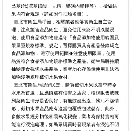
己基(代)胺基磺酸、甘精、醋磺內酯鉀等），檢驗結
果均符合規定（詳如附件抽驗名冊）。
臺北市衛生局呼籲，相關業者應落實衛生自主管
理，注意製售產品衛生，避免使用來路不明液體浸
泡、使用食品添加物應遵守「食品添加物使用範圍及
限量暨規格標準」規定，選擇購買具有產品登錄碼之
食品添加物， 遵守使用範圍並注意使用限量，使用
品質符合食品添加物規格標準之產品。衛生局將持續
抽驗即食截切水果產品，業者勿心存僥倖使用非法添
加物浸泡處理截切水果食材。
臺北市衛生局提醒民眾，購買截切水果以當季時令
水果為首選，且應慎選有信譽之店家，檢視販售或陳
列架衛生情形是否良好，有無蚊蟲出沒、髒污不潔情
形，截切水果產品應有適當包覆或包裝儲存。此外，
多數水果經分切後容易氧化褐變，業者為保持賣相可
能進行浸泡處理，如民眾購買時發現業者有浸泡不明