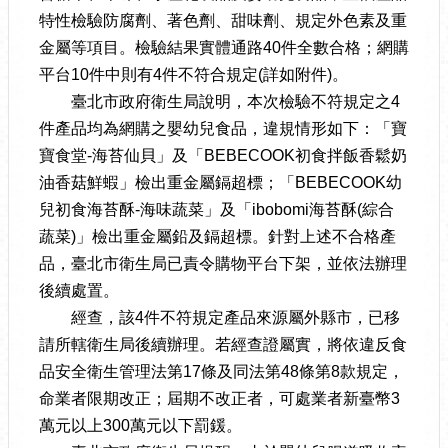
特性檢驗防腐劑、著色劑、甜味劑、規定外色素及重
金屬等項目。檢驗結果實體通路40件全數合格；網購
平台10件中則有4件不符合規定(詳如附件)。
臺北市政府衛生局說明，本次檢驗不符規定之4
件產品均為網購之嬰幼兒食品，違規情形如下：「寶
寶食堂-海苔仙貝」及「BEBECOOK初食拌飯香鬆奶
油香菇鮮蝦」檢出重金屬鎘超標；「BEBECOOK幼
兒初食海苔酥-海味蔬菜」及「ibobomi海苔酥(綜合
蔬菜)」檢出重金屬鉛及鎘超標。針對上述不合格產
品，臺北市衛生局已責令購物平台下架，並依法辦理
後續處置。
經查，該4件不符規定產品來源屬外縣市，已移
請所轄衛生局後續辦理。若經查證屬實，將依違反食
品安全衛生管理法第17條及同法第48條第8款規定，
命業者限期改正；屆期不改正者，可處業者新臺幣3
萬元以上300萬元以下罰鍰。