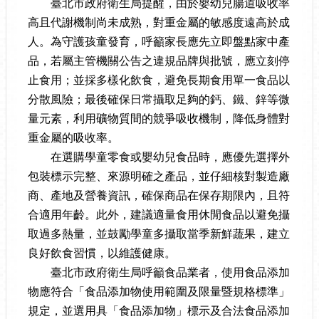
臺北市政府衛生局提醒，由於嬰幼兒腸道吸收率
高且代謝機制尚未成熟，對重金屬的敏感度遠高於成
人。為守護孩童發育，呼籲家長應先立即盤點家中產
品，若屬主管機關公告之違規品牌與批號，應立刻停
止食用；並採多樣化飲食，避免長期食用單一食品以
分散風險；最後確保日常攝取足夠的鈣、鐵、鋅等微
量元素，利用礦物質間的競爭吸收機制，降低身體對
重金屬的吸收率。
在選購學童零食或嬰幼兒食品時，應優先選擇外
包裝標示完整、來源明確之產品，並仔細核對製造廠
商、產地及營養資訊，確保商品在保存期限內，且符
合適用年齡。此外，建議適量食用休閒食品以避免攝
取過多熱量，並鼓勵學童多攝取當季新鮮蔬果，建立
良好飲食習慣，以維護健康。
臺北市政府衛生局呼籲食品業者，使用食品添加
物應符合「食品添加物使用範圍及限量暨規格標準」
規定，並選用具「食品添加物」標示及合法食品添加