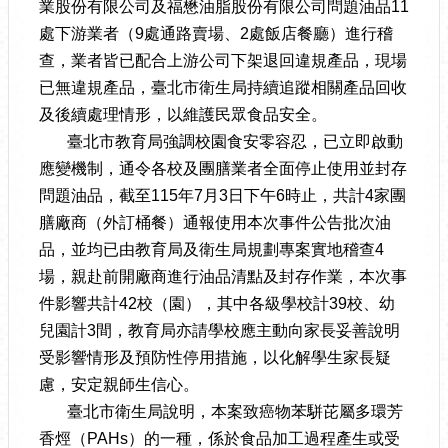
業股份有限公司及福懋油脂股份有限公司問題油品11
處下游業者（9處通路賣場、2處飯店餐廳）進行稽
查，業者皆已配合上游公司下架退回違規產品，現場
已無違規產品，臺北市衛生局持續追蹤相關產品回收
及後續處理情形，以維護民眾食品安全。
臺北市教育局強調校園食安零容忍，已立即啟動
應變機制，通令各校及團膳業者全面停止使用並封存
問題油品，截至115年7月3日下午6時止，共計4家團
膳廠商（外訂桶餐）通報使用本次事件公告批次油
品，並均已由教育局及衛生局規劃專案實地稽查4
場，親赴前開廠商進行油品清點及封存作業，本次事
件影響共計42校（園），其中各級學校計39校、幼
兒園計3間，教育局亦請學校應主動向家長妥善說明
受影響情形及預防性停用措施，以化解學生家長疑
慮，安定親師生信心。
臺北市衛生局說明，本案致癌物苯駢芘屬多環芳
香烴（PAHs）的一種，係於食品加工過程產生或受