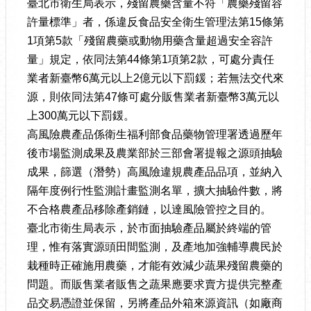
臺北市衛生局表示，殘留農藥含量不符「農藥殘留容
許量標準」者，係違反食品安全衛生管理法第15條第
1項第5款「殘留農藥或動物用藥含量超過安全容許
量」規定，依同法第44條第1項第2款，可處分責任
業者新臺幣6萬元以上2億元以下罰鍰；若無法交代來
源，則依同法第47條可處分販售業者新臺幣3萬元以
上300萬元以下罰鍰。
高風險農產品係衛生福利部食品藥物管理署透過歷年
後市場監測成果及農業部於三部會署提報之源頭抽驗
成果，篩選（潛勢）高風險違規農產品品項，並納入
隔年度例行性監測計畫監測名單，擴大抽驗件數，將
不合格農產品移除產銷鏈，以達風險管控之目的。
臺北市衛生局表示，於市面抽驗產品屬於終端的管
理，惟有落實源頭田間監測，及產地加強輔導農民於
栽種時正確施用農藥，才能有效減少蔬果殘留農藥的
問題。而販售業者販售之蔬果應要求賣方提供完整產
品交易憑證並保留，另將產品外箱來源資訊（如廠商