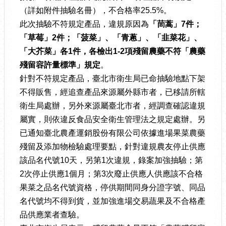
（詳如附件抽驗名冊），不合格率25.5%。
此次抽驗不符規定產品，違規原因為
「茼蒿」
7
件
；
「草莓」
2
件
；
「菠菜」、「青蔥」、「韭菜花」、
「大芥菜」各
1
件，各檢出
1-2
項殘留農藥不符
「農藥
殘留容許量標準」規定
。
針對不符規定產品，臺北市衛生局已命抽驗地點下架
不得販售，經追查產品來源屬外縣市者，已移請所轄
衛生局處辦，另外來源屬臺北市者，經調查確認違規
屬實，則依違反食品安全衛生管理法之規定處辦。另
已通知臺北農產運銷股份有限公司依據進場果菜農藥
殘留及添加物檢驗處理要點，針對違規農友停止供應
該品名代號10天，另第1次違規，錄案加強抽驗；第
2次停止供應1個月；第3次廢止供應人供應該不合格
果菜之品名代號資格，停供期間同身分證字號、同品
名代號均不得到貨，並加強進場交易蔬果及不合格產
品供應業者查驗。