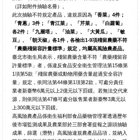
（詳如附件抽驗名冊）。
此次抽驗不符規定產品，違規原因為
「香菜」
4
件
；
「
青蔥」
3
件
；
「青江菜」、
「芹菜
」
、
「
白蘿蔔」
各
2
件
；
「九層塔」、
「油菜
」
、
「
大黃瓜」、
「敏
豆
」
、
「朝天椒
」
各
1
件
，
各檢出
1-9
項殘留農藥不符
「農藥殘留容許量標準」規定
，
均屬高風險農產品。
臺北市衛生局表示，殘留農藥含量不符「農藥殘留容
許量標準」者，係違反食品安全衛生管理法第15條第
1項第5款「殘留農藥或動物用藥含量超過安全容許
量」規定，依同法第44條第1項第2款，可處分責任
業者新臺幣6萬元以上2億元以下罰鍰。若無法交代來
源，則依同法第47條可處分販售業者新臺幣3萬元以
上300萬元以下罰鍰。
高風險農產品係衛生福利部食品藥物管理署透過歷年
後市場監測成果及農業部於三部會署提報之源頭抽驗
成果，篩選（潛勢）高風險違規農產品品項，並納入