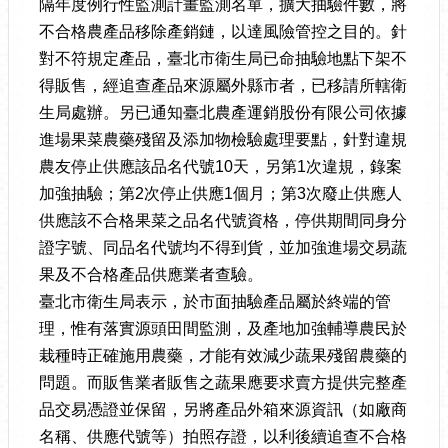
隔年度例行性監測計畫監測名單，擴大抽驗件數，將
不合格農產品移除產銷鏈，以達風險管控之目的。針
對不符規定產品，臺北市衛生局已命抽驗地點下架不
得販售，經追查產品來源屬外縣市者，已移請所轄衛
生局處辦。另已通知臺北農產運銷股份有限公司依據
進場果菜農藥殘留及添加物檢驗處理要點，針對違規
農友停止供應該品名代號10天，另第1次違規，錄案
加強抽驗；第2次停止供應1個月；第3次廢止供應人
供應該不合格果菜之品名代號資格，停供期間同身分
證字號、同品名代號均不得到貨，並加強進場交易蔬
果及不合格產品供應業者查驗。
臺北市衛生局表示，於市面抽驗產品屬於終端的管
理，惟有落實源頭田間監測，及產地加強輔導農民於
栽種時正確施用農藥，才能有效減少蔬果殘留農藥的
問題。而販售業者販售之蔬果應要求賣方提供完整產
品交易憑證並保留，另將產品外箱來源資訊（如廠商
名稱、供應代號等）拍照存證，以利後續追查不合格