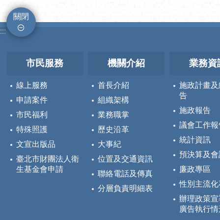
關閉
:::
市民服務
機關介紹
業務資
線上服務
首長介紹
施政計畫及
告
申請案件
組織架構
施政報告
市民福利
業務職掌
議會工作報
特殊照護
歷史沿革
統計資訊
文宣出版品
大事紀
預決算及會
臺北市財團法人衛
位置及交通資訊
生基金會申請
廉政專區
聯絡電話及傳真
性別主流化
分層負責明細表
辦理政策宣
廣告執行情