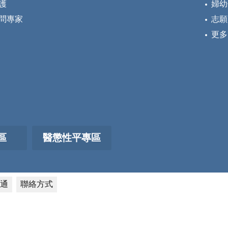
護
婦幼
問專家
志願
更多
區
醫懲性平專區
通
聯絡方式