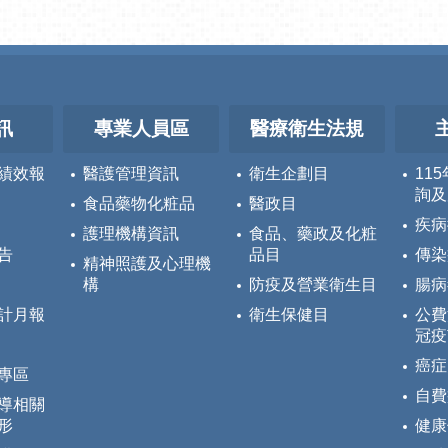
訊
專業人員區
醫療衛生法規
績效報
醫護管理資訊
衛生企劃目
11
詢及
食品藥物化粧品
醫政目
疾病
護理機構資訊
食品、藥政及化粧
告
品目
傳染
精神照護及心理機
構
防疫及營業衛生目
腸病
計月報
衛生保健目
公費
冠疫
癌症
專區
自費
導相關
形
健康