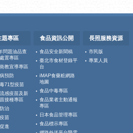
主題專區
食品資訊公開
長照服務資源
5年問題油品查
食品安全新聞稿
市民版
處置專區
臺北市食材登錄平
專業人員
衛教宣導專區
台
病預防
iMAP食藥粧網路
地圖
毒71型疫苗
食品中毒專區
流感疫苗及新
苗接種專區
食品業者主動通報
專區
防治
日本食品管理專區
疫苗
食品標示專區
促進
網路外送平台暨雲