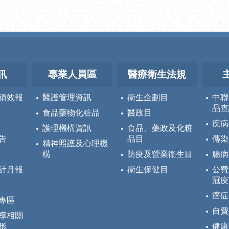
訊
專業人員區
醫療衛生法規
績效報
醫護管理資訊
衛生企劃目
中聯
品查
食品藥物化粧品
醫政目
疾病
護理機構資訊
食品、藥政及化粧
告
品目
傳染
精神照護及心理機
構
防疫及營業衛生目
腸病
計月報
衛生保健目
公費
冠疫
癌症
專區
自費
導相關
形
健康