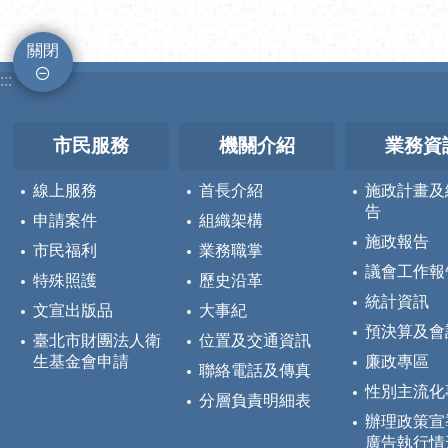
關閉
:::
市民服務
機關介紹
業務資
線上服務
首長介紹
施政計畫及
告
申請案件
組織架構
施政報告
市民福利
業務職掌
議會工作報
特殊照護
歷史沿革
統計資訊
文宣出版品
大事紀
預決算及會
臺北市財團法人衛
位置及交通資訊
生基金會申請
廉政專區
聯絡電話及傳真
性別主流化
分層負責明細表
辦理政策宣
廣告執行情