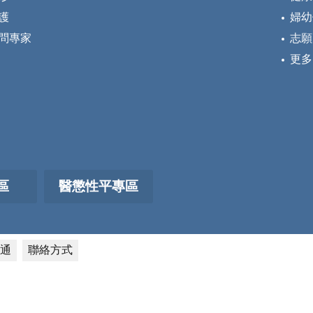
護
婦幼
問專家
志願
更多
區
醫懲性平專區
通
聯絡方式