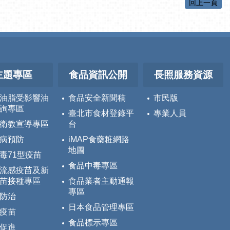
回上一頁
主題專區
食品資訊公開
長照服務資源
油脂受影響油
食品安全新聞稿
市民版
詢專區
臺北市食材登錄平
專業人員
衛教宣導專區
台
病預防
iMAP食藥粧網路
地圖
毒71型疫苗
食品中毒專區
流感疫苗及新
苗接種專區
食品業者主動通報
專區
防治
日本食品管理專區
疫苗
食品標示專區
促進