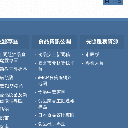
回上一頁
主題專區
食品資訊公開
長照服務資源
5年問題油品查
食品安全新聞稿
市民版
處置專區
臺北市食材登錄平
專業人員
衛教宣導專區
台
病預防
iMAP食藥粧網路
地圖
毒71型疫苗
食品中毒專區
流感疫苗及新
苗接種專區
食品業者主動通報
專區
防治
日本食品管理專區
疫苗
食品標示專區
促進