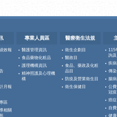
訊
專業人員區
醫療衛生法規
績效報
醫護管理資訊
衛生企劃目
11
詢及
食品藥物化粧品
醫政目
疾病
護理機構資訊
食品、藥政及化粧
告
品目
傳染
精神照護及心理機
構
防疫及營業衛生目
腸病
計月報
衛生保健目
公費
冠疫
癌症
專區
自費
導相關
形
健康