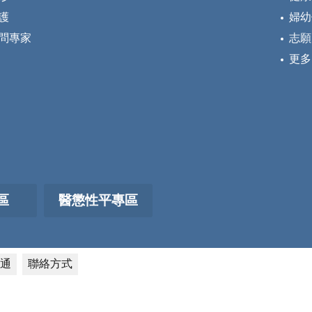
護
婦幼
問專家
志願
更多
區
醫懲性平專區
通
聯絡方式