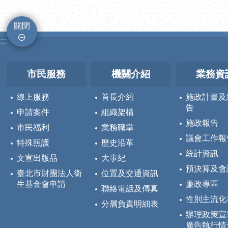
關閉
:::
市民服務
機關介紹
業務資
線上服務
首長介紹
施政計畫及
告
申請案件
組織架構
施政報告
市民福利
業務職掌
議會工作報
特殊照護
歷史沿革
統計資訊
文宣出版品
大事紀
預決算及會
臺北市財團法人衛
位置及交通資訊
生基金會申請
廉政專區
聯絡電話及傳真
性別主流化
分層負責明細表
辦理政策宣
廣告執行情