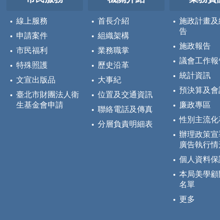
線上服務
首長介紹
施政計畫及
告
申請案件
組織架構
施政報告
市民福利
業務職掌
議會工作報
特殊照護
歷史沿革
統計資訊
文宣出版品
大事紀
預決算及會
臺北市財團法人衛
位置及交通資訊
生基金會申請
廉政專區
聯絡電話及傳真
性別主流化
分層負責明細表
辦理政策宣
廣告執行情
個人資料保
本局美學顧
名單
更多