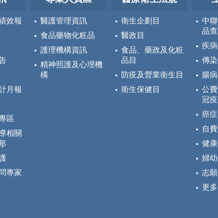
績效報
醫護管理資訊
衛生企劃目
中聯
品查
食品藥物化粧品
醫政目
疾病
護理機構資訊
食品、藥政及化粧
告
品目
傳染
精神照護及心理機
構
防疫及營業衛生目
腸病
計月報
衛生保健目
公費
冠疫
癌症
專區
自費
導相關
形
健康
護
婦幼
問專家
志願
更多