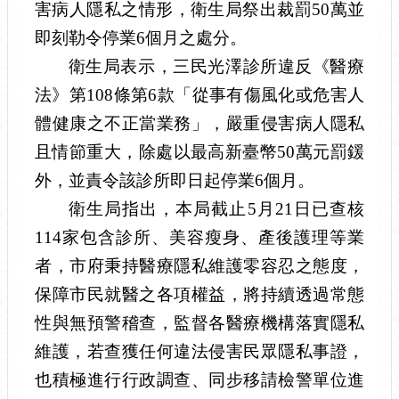
害病人隱私之情形，衛生局祭出裁罰50萬並
即刻勒令停業6個月之處分。
衛生局表示，三民光澤診所違反《醫療
法》第108條第6款「從事有傷風化或危害人
體健康之不正當業務」，嚴重侵害病人隱私
且情節重大，除處以最高新臺幣50萬元罰鍰
外，並責令該診所即日起停業6個月。
衛生局指出，本局截止5月21日已查核
114家包含診所、美容瘦身、產後護理等業
者，市府秉持醫療隱私維護零容忍之態度，
保障市民就醫之各項權益，將持續透過常態
性與無預警稽查，監督各醫療機構落實隱私
維護，若查獲任何違法侵害民眾隱私事證，
也積極進行行政調查、同步移請檢警單位進