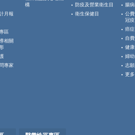
構
防疫及營業衛生目
腸病
計月報
衛生保健目
公費
冠疫
癌症
專區
自費
導相關
形
健康
護
婦幼
問專家
志願
更多