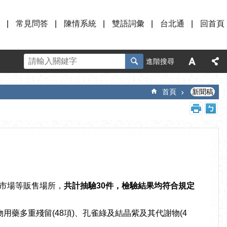
常見問答
陳情系統
雙語詞彙
台北通
回首頁
進階搜尋
首頁
新聞稿
及市場等販售場所，
共計抽驗
30
件，檢驗結果均符合規定
藥多重殘留(48項)、孔雀綠及結晶紫及其代謝物(4