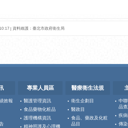
0:17
資料維護：臺北市政府衛生局
訊
專業人員區
醫療衛生法規
績效報
醫護管理資訊
衛生企劃目
中聯
品查
食品藥物化粧品
醫政目
疾病
護理機構資訊
食品、藥政及化粧
告
品目
傳染
精神照護及心理機