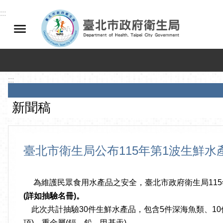
跳到主要內容區塊
:::
:::
新聞稿
臺北市衛生局公布115年第1波生鮮水
為維護民眾食用水產品之安全，臺北市政府衛生局115
(
詳如抽驗名冊
)
。
此次共計抽驗30件生鮮水產品，包含5件深海魚類、10
項)、重金屬(鎘、鉛、甲基汞)
。