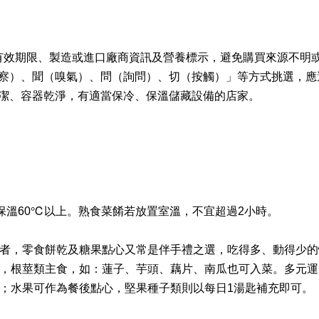
、有效期限、製造或進口廠商資訊及營養標示，避免購買來源不明
（觀察）、聞（嗅氣）、問（詢問）、切（按觸）」等方式挑選，
整潔、容器乾淨，有適當保冷、保溫儲藏設備的店家。
熱保溫60℃以上。熟食菜餚若放置室溫，不宜超過2小時。
者，零食餅乾及糖果點心又常是伴手禮之選，吃得多、動得少的
，根莖類主食，如：蓮子、芋頭、藕片、南瓜也可入菜。多元運
；水果可作為餐後點心，堅果種子類則以每日1湯匙補充即可。