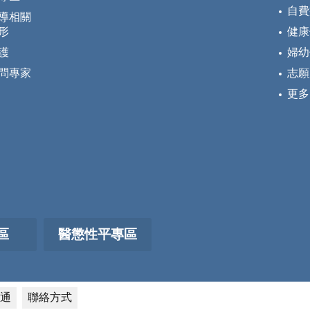
自費
導相關
形
健康
護
婦幼
問專家
志願
更多
區
醫懲性平專區
通
聯絡方式