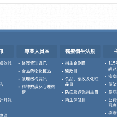
訊
專業人員區
醫療衛生法規
績效報
醫護管理資訊
衛生企劃目
11
詢及
食品藥物化粧品
醫政目
疾病
護理機構資訊
食品、藥政及化粧
告
品目
傳染
精神照護及心理機
構
防疫及營業衛生目
腸病
計月報
衛生保健目
公費
冠疫
癌症
專區