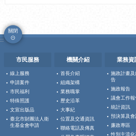
關閉
:::
市民服務
機關介紹
業務資
線上服務
首長介紹
施政計畫及
告
申請案件
組織架構
施政報告
市民福利
業務職掌
議會工作報
特殊照護
歷史沿革
統計資訊
文宣出版品
大事紀
預決算及會
臺北市財團法人衛
位置及交通資訊
生基金會申請
廉政專區
聯絡電話及傳真
性別主流化