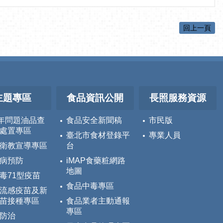
回上一頁
主題專區
食品資訊公開
長照服務資源
5年問題油品查
食品安全新聞稿
市民版
處置專區
臺北市食材登錄平
專業人員
衛教宣導專區
台
病預防
iMAP食藥粧網路
地圖
毒71型疫苗
食品中毒專區
流感疫苗及新
苗接種專區
食品業者主動通報
專區
防治