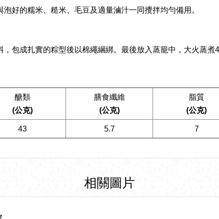
與泡好的糯米、糙米、毛豆及適量滷汁一同攪拌均勻備用。
料，包成扎實的粽型後以棉繩綑綁。最後放入蒸籠中，大火蒸煮
醣類
膳食纖維
脂質
(公克)
(公克)
(公克)
43
5.7
7
相關圖片