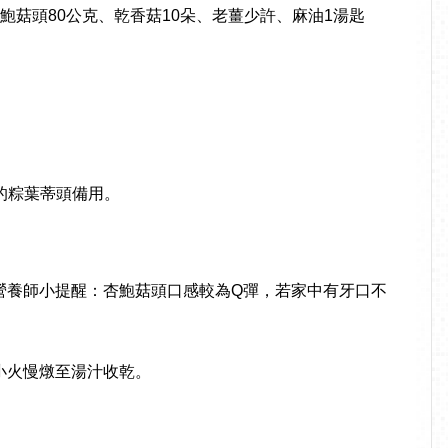
杏鮑菇頭80公克、乾香菇10朵、老薑少許、麻油1湯匙
的粽葉蒂頭備用。
營養師小提醒：杏鮑菇頭口感較為Q彈，若家中有牙口不
小火慢燉至湯汁收乾。