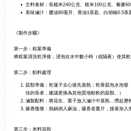
主料食材：長糯米240公克、糙米100公克、藜麥6
美味滷汁：醬油80毫升、香油1茶匙、白胡椒0.5茶
《製作步驟》
第一步：粽葉準備
將粽葉清洗乾淨後，浸泡在水中數小時（或隔夜）使其軟
第二步：餡料處理
菇類準備：乾蓮子去心後先蒸熟；乾香菇泡水泡發
佳的長者，建議更換為其他質地較軟的菇類。）
滷製配料：將花生、栗子放入滷汁中蒸熟，撈起瀝
爆香慢燉：熱鍋倒入麻油，爆香老薑片，接著加入
第三步：米料混和