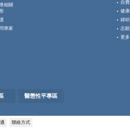
自費
導相關
形
健康
護
婦幼
問專家
志願
更多
區
醫懲性平專區
通
聯絡方式