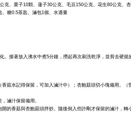
0公克、栗子10顆、蓮子30公克、毛豆150公克、花生80公克、
匙、糖0.5茶匙、滷包1個、水適量
化。接著放入沸水中煮5分鐘，撈起再次刷洗乾淨，並剪去硬挺
（香菇水記得保留，可加入滷汁中）；杏鮑菇頭切小塊備用。（
乾，滷汁保留備用。
泡開的香菇與杏鮑菇頭拌炒。隨後倒入些許剛才保留的滷汁，轉