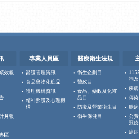
訊
專業人員區
醫療衛生法規
績效報
醫護管理資訊
衛生企劃目
11
詢及
食品藥物化粧品
醫政目
疾病
護理機構資訊
食品、藥政及化粧
告
品目
傳染
精神照護及心理機
構
防疫及營業衛生目
腸病
計月報
衛生保健目
公費
冠疫
癌症
專區