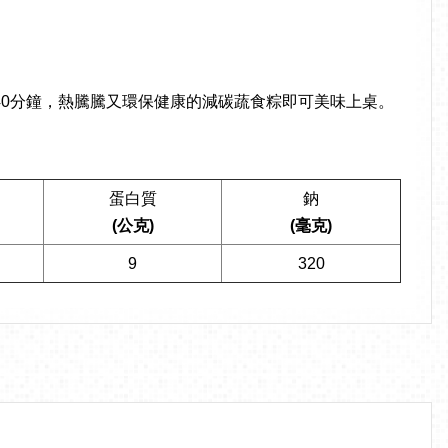
40分鐘，熱騰騰又環保健康的減碳蔬食粽即可美味上桌。
蛋白質
鈉
(公克)
(毫克)
9
320