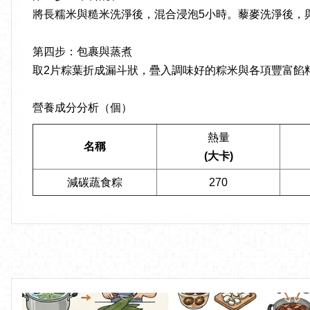
將長糯米與糙米洗淨後，混合浸泡5小時。藜麥洗淨後，
第四步：包裹與蒸煮
取2片粽葉折成漏斗狀，疊入調味好的粽米與各項豐富餡
營養成分分析（個）
熱量
名稱
(大卡)
減碳蔬食粽
270