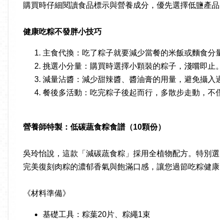
購買時仔細閱讀食品標示與營養成分，優先選擇低鹽產品
健康吃粽不發胖小技巧
主食代換：吃了粽子就要減少當餐的米飯或麵食分
挑選小分量：購買時選擇小顆裝的粽子，淺嚐即止
減量沾醬：減少甜辣醬、醬油膏的用量，避免攝入
餐後多活動：吃完粽子後起而行，多散步走動，不
營養師特製：低碳蔬食粽食譜（
10
顆份）
吳玲怡說，這款「減碳蔬食粽」採用全植物配方。特別選
完美復刻肉粽的濃郁香氣與飽滿口感，讓您過節吃粽健康
《材料準備》
基礎工具：粽葉20片、粽繩1束