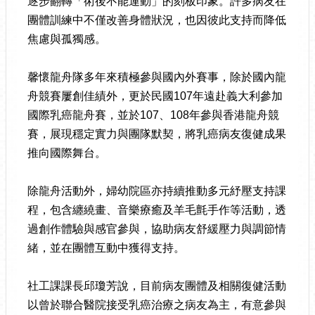
逐步翻轉「術後不能運動」的刻板印象。許多病友在
團體訓練中不僅改善身體狀況，也因彼此支持而降低
焦慮與孤獨感。
馨懷龍舟隊多年來積極參與國內外賽事，除於國內龍
舟競賽屢創佳績外，更於民國107年遠赴義大利參加
國際乳癌龍舟賽，並於107、108年參與香港龍舟競
賽，展現穩定實力與團隊默契，將乳癌病友復健成果
推向國際舞台。
除龍舟活動外，婦幼院區亦持續推動多元紓壓支持課
程，包含纏繞畫、音樂療癒及羊毛氈手作等活動，透
過創作體驗與感官參與，協助病友舒緩壓力與調節情
緒，並在團體互動中獲得支持。
社工課課長邱瓊芳說，目前病友團體及相關復健活動
以曾於聯合醫院接受乳癌治療之病友為主，有意參與