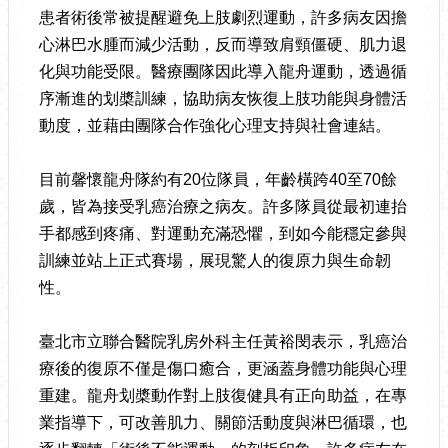
患者術後常被提醒避免上肢劇烈運動，許多病友因擔
心淋巴水腫而減少活動，反而導致肩頸僵硬、肌力退
化與功能受限。醫療團隊因此導入龍舟運動，透過循
序漸進的划槳訓練，協助病友恢復上肢功能與身體活
動度，並藉由團隊合作強化心理支持與社會連結。
目前馨懷龍舟隊約有20位隊員，年齡橫跨40至70餘
歲，皆為接受乳癌治療之病友。許多隊員從最初連抬
手都感到疼痛、對運動充滿恐懼，到如今能穩定參與
訓練並站上正式賽場，展現驚人的復原力與生命韌
性。
臺北市立聯合醫院乳房外科主任黃裕閔表示，乳癌治
療後的復原不僅是傷口癒合，更涵蓋身體功能與心理
重建。龍舟划槳動作對上肢復健具有正向助益，在專
業指導下，可改善肌力、關節活動度與淋巴循環，也