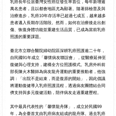
乳癌長年位居臺灣女性癌症發生率首位，每年新增逾
萬名患者，且以都會地區尤為顯著。隨著篩檢普及與
治療進步，乳癌10年存活率已超過七成五，越來越多
患者邁入長期存活階段。然而，如何在治療後走出創
傷、恢復身體功能並重建生活品質，已成為當前乳癌
照護的重要課題。
臺北市立聯合醫院婦幼院區深耕乳癌照護逾二十年，
自民國91年成立「馨懷病友聯誼會」，從醫療延伸至
復健與心理支持，建構全方位照護模式。乳房外科前
部長陳火木醫師為病友龍舟運動的重要推動者，他強
調：「出院不是結束，而是復原的開始」，因此倡議
將運動復健導入乳癌照護流程，透過病友團體結合同
儕支持與多元復健活動，陪伴病友走過重建歷程。
其中最具代表性的「馨懷龍舟隊」，成立於民國99
年，為全臺首支由乳癌病友組成的龍舟隊。過去乳癌