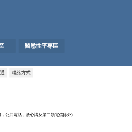
區
醫懲性平專區
通
聯絡方式
電話服務，公共電話，放心講及第二類電信除外)