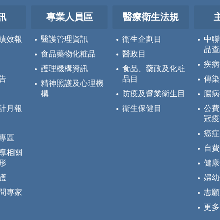
訊
專業人員區
醫療衛生法規
績效報
醫護管理資訊
衛生企劃目
中聯
品查
食品藥物化粧品
醫政目
疾病
護理機構資訊
食品、藥政及化粧
告
品目
傳染
精神照護及心理機
構
防疫及營業衛生目
腸病
計月報
衛生保健目
公費
冠疫
癌症
專區
自費
導相關
形
健康
護
婦幼
問專家
志願
更多