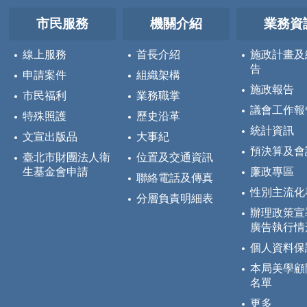
市民服務
機關介紹
業務資
線上服務
首長介紹
施政計畫及
告
申請案件
組織架構
施政報告
市民福利
業務職掌
議會工作報
特殊照護
歷史沿革
統計資訊
文宣出版品
大事紀
預決算及會
臺北市財團法人衛
位置及交通資訊
生基金會申請
廉政專區
聯絡電話及傳真
性別主流化
分層負責明細表
辦理政策宣
廣告執行情
個人資料保
本局美學顧
名單
更多