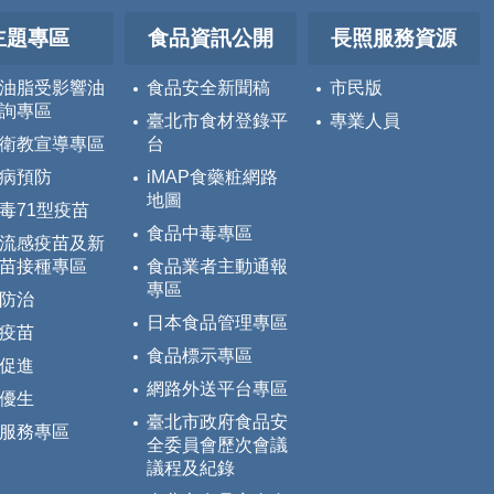
主題專區
食品資訊公開
長照服務資源
油脂受影響油
食品安全新聞稿
市民版
詢專區
臺北市食材登錄平
專業人員
衛教宣導專區
台
病預防
iMAP食藥粧網路
地圖
毒71型疫苗
食品中毒專區
流感疫苗及新
苗接種專區
食品業者主動通報
專區
防治
日本食品管理專區
疫苗
食品標示專區
促進
網路外送平台專區
優生
臺北市政府食品安
服務專區
全委員會歷次會議
議程及紀錄