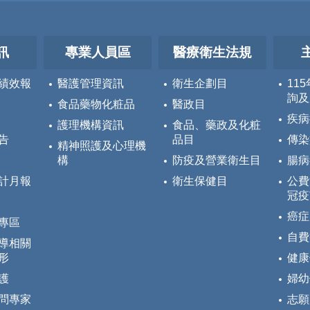
訊
專業人員區
醫療衛生法規
績效報
醫護管理資訊
衛生企劃目
11
詢及
食品藥物化粧品
醫政目
疾病
護理機構資訊
食品、藥政及化粧
告
品目
傳染
精神照護及心理機
構
防疫及營業衛生目
腸病
計月報
衛生保健目
公費
冠疫
癌症
專區
自費
導相關
形
健康
護
婦幼
問專家
志願