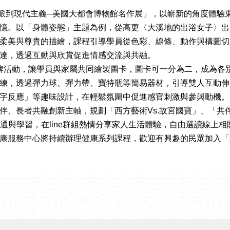
派到現代主義─美國大都會博物館名作展」，以嶄新的角度體驗
憶。以「身體姿態」主題為例，從高更〈大溪地的出浴女子〉出
柔美與尊貴的描繪，課程引導學員從色彩、線條、動作與構圖切
達，透過互動與欣賞促進情感交流與共融。
牌活動，讓學員與家屬共同繪製圖卡，圖卡可一分為二，成為各
練，透過彈力球、彈力帶、寶特瓶等簡易器材，引導雙人互動伸
字反應」等趣味設計，在輕鬆氛圍中促進感官刺激與參與動機。
、長者共融創新主軸，規劃「西方藝術Vs.故宮國寶」、「共
通與學習，在line群組熱情分享家人生活體驗，自由選讀線上相
中心將持續辦理健康系列課程，歡迎有興趣的民眾加入「北投好健康LI