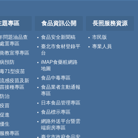
主題專區
食品資訊公開
長照服務資源
5年問題油品查
食品安全新聞稿
市民版
處置專區
臺北市食材登錄平
專業人員
衛教宣導專區
台
病預防
iMAP食藥粧網路
地圖
毒71型疫苗
食品中毒專區
流感疫苗及新
苗接種專區
食品業者主動通報
專區
防治
日本食品管理專區
疫苗
食品標示專區
促進
網路外送平台暨雲
優生
端廚房專區
服務專區
臺北市政府食品安