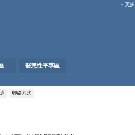
更多
區
醫懲性平專區
通
聯絡方式