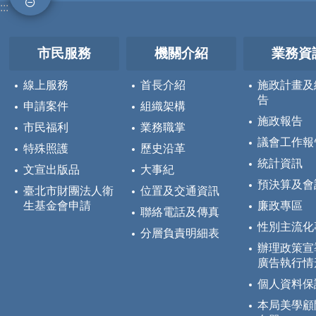
:::
市民服務
機關介紹
業務資
線上服務
首長介紹
施政計畫及
告
申請案件
組織架構
施政報告
市民福利
業務職掌
議會工作報
特殊照護
歷史沿革
統計資訊
文宣出版品
大事紀
預決算及會
臺北市財團法人衛
位置及交通資訊
生基金會申請
廉政專區
聯絡電話及傳真
性別主流化
分層負責明細表
辦理政策宣
廣告執行情
個人資料保
本局美學顧