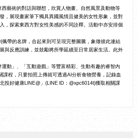
東西藝術的對話與聯想，欣賞人物畫、自然風景及動物等
發，展現畫家筆下獨具異國風情且健美的女性形象，並對
入，探索東西方對女性美感的不同詮釋。活動中亦安排個
別佩帶的名牌，合起來則可呈現完整圖騰，象徵彼此連結
展與反應訓練，並鼓勵將所學延續至日常居家生活。此外
伴運動」、「互動遊戲」等豐富精彩、生動有趣的睿智內
關課程，只要拍照上傳就可透過AI分析食物營養，記錄血
NE@」(LINE ID：@xpc6014t)獲取相關課