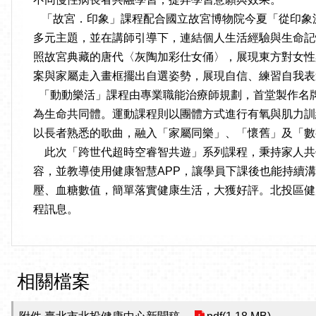
「故宮．印象」課程配合國立故宮博物院今夏「從印象
多元主題，並在講師引導下，連結個人生活經驗與生命記
照故宮典藏的唐代〈灰陶加彩仕女俑〉，展現東方對女性
案與家屬走入畫框擺出自選姿勢，展現自信、練習自我表
「動動樂活」課程由專業職能治療師規劃，首堂製作名
為生命共同體。運動課程則以團體方式進行有氧與肌力訓
以長者熟悉的歌曲，融入「家屬同樂」、「懷舊」及「數
此次「跨世代超時空睿智共遊」系列課程，秉持家人共伴
容，並教導使用健康智慧APP，讓學員下課後也能持續溝
壓、血糖數值，簡單落實健康生活，大獲好評。北投區健康服務
程訊息。
相關檔案