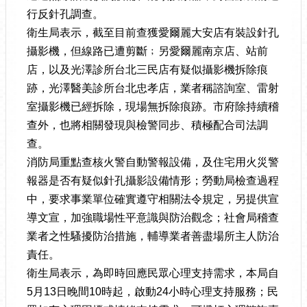
行反針孔調查。
衛生局表示，截至目前查獲愛爾麗大安店有裝設針孔
攝影機，但線路已遭剪斷﹔另愛爾麗南京店、站前
店，以及光澤診所台北三民店有疑似攝影機拆除痕
跡，光澤醫美診所台北忠孝店，業者稱諮詢室、雷射
室攝影機已經拆除，現場無拆除痕跡。市府除持續稽
查外，也將相關發現與檢警同步、積極配合司法調
查。
消防局重點查核火警自動警報設備，及住宅用火災警
報器是否有疑似針孔攝影設備情形；勞動局檢查過程
中，要求事業單位確實遵守相關法令規定，另提供宣
導文宣，加強職場性平意識與防治觀念；社會局稽查
業者之性騷擾防治措施，輔導業者善盡場所主人防治
責任。
衛生局表示，為即時回應民眾心理支持需求，本局自
5月13日晚間10時起，啟動24小時心理支持服務；民