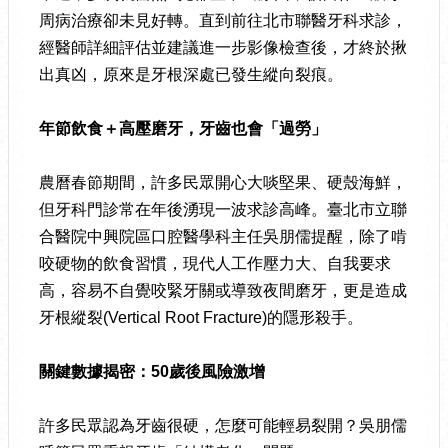
周病治療卻未見好轉。直到前往北市聯醫牙科求診，
經醫師詳細評估並建議進一步影像檢查後，才終於揪
出真凶，原來是牙根深處已發生縱向裂痕。
年節飲食＋高壓磨牙，牙齒也會「過勞」
農曆春節期間，許多民眾開心大啖堅果、硬殼海鮮，
但牙科門診常在年後湧現一波求診高峰。臺北市立聯
合醫院中興院區口腔醫學科主任吳朋儒提醒，除了啃
咬硬物的飲食習慣，現代人工作壓力大、自我要求
高，容易不自覺咬緊牙關或導致夜間磨牙，更是造成
牙根縱裂(Vertical Root Fracture)的隱形殺手。
關鍵數據揭密：
50
歲後風險激增
許多民眾認為牙齒很硬，怎麼可能輕易裂開？吳朋儒