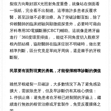
裂痕方向剛好跟X光照射角度重疊，就像站在側面看
一張紙，完全看不出裂縫。這導致許多患者反覆求
醫，甚至誤做不必要治療。為了突破診斷盲點，除了
仰賴醫師的臨床經驗與顯微鏡探查外，必要時可藉由
牙科專用3D電腦斷層(CBCT)輔助。這就像是將牙齒
進行「360度環景掃描」，能從不同角度切入觀察牙
根內部結構，協助醫師在臨床症狀不明確時，做出更
精準判斷，區分究竟是單純牙周病，還是棘手的牙根
斷裂。
民眾要有面對現實的勇氣，才能發揮精準診斷的價值
雖然牙根縱裂一旦確診，大多數情況下為了避免感染
擴大，需拔除患牙，但及早診斷仍有其核心價值：
1. 停損止痛：避免患者在牙根已經裂開的牙齒上，繼
續進行無效的根管治療或牙套製作，免受反覆腫痛之
苦。