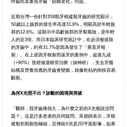
呼籲民眾重視牙齒「結構老化」問題。
近期台灣一份針對359顆牙根縱裂牙齒的研究顯示，
50歲以上族群的發生率高達31.9%，明顯高於年輕族
群的12.6%。這顯示中高齡族群的牙裂風險，是年輕
人的近3倍。而日本臨床研究統計中，在必須被拔除
的牙齒中，約有31.7%是因為發生了「垂直牙根
裂」。在上述因牙根裂而拔牙的案例中，超過九成
（>90%）曾經做過根管治療（抽神經），失去牙髓
結構及營養供應的牙齒會變脆，就像乾枯的樹枝容易
斷裂。
為何
X
光照不出？診斷的困境與突破
「醫師，我牙齒痛很久，為什麼之前的X光都說沒問
題？」這是許多患者的共同疑問。吳朋師表示，牙根
縱裂初期裂痕極細，且傳統X光是2D平面影像，如果