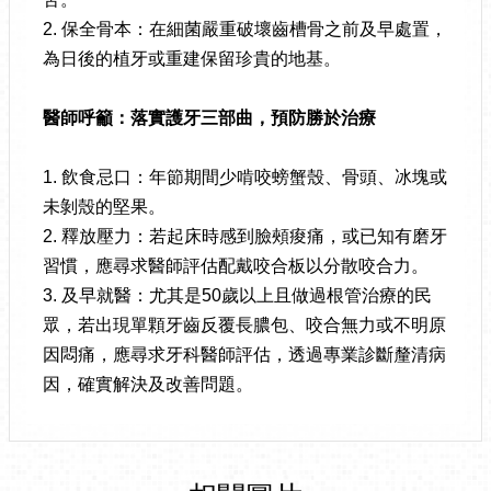
2. 保全骨本：在細菌嚴重破壞齒槽骨之前及早處置，
為日後的植牙或重建保留珍貴的地基。
醫師呼籲：落實護牙三部曲，預防勝於治療
1. 飲食忌口：年節期間少啃咬螃蟹殼、骨頭、冰塊或
未剝殼的堅果。
2. 釋放壓力：若起床時感到臉頰痠痛，或已知有磨牙
習慣，應尋求醫師評估配戴咬合板以分散咬合力。
3. 及早就醫：尤其是50歲以上且做過根管治療的民
眾，若出現單顆牙齒反覆長膿包、咬合無力或不明原
因悶痛，應尋求牙科醫師評估，透過專業診斷釐清病
因，確實解決及改善問題。