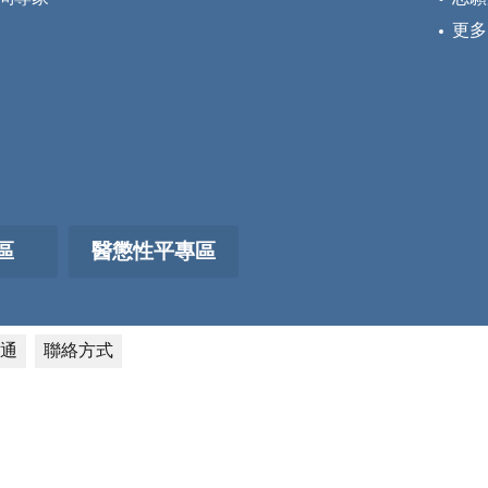
更多
區
醫懲性平專區
通
聯絡方式