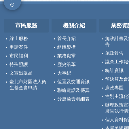
:::
市民服務
機關介紹
業務資
線上服務
首長介紹
施政計畫及
告
申請案件
組織架構
施政報告
市民福利
業務職掌
議會工作報
特殊照護
歷史沿革
統計資訊
文宣出版品
大事紀
預決算及會
臺北市財團法人衛
位置及交通資訊
生基金會申請
廉政專區
聯絡電話及傳真
性別主流化
分層負責明細表
辦理政策宣
廣告執行情
個人資料保
本局美學顧