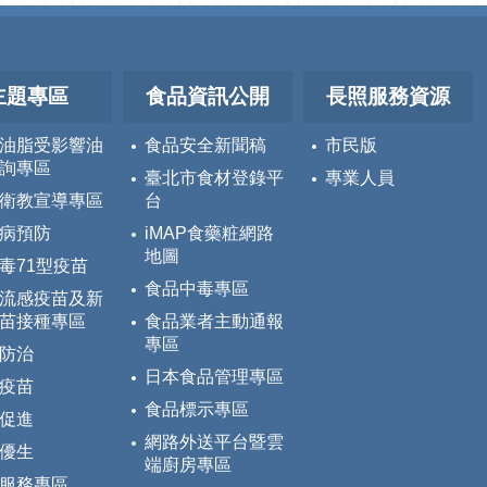
主題專區
食品資訊公開
長照服務資源
油脂受影響油
食品安全新聞稿
市民版
詢專區
臺北市食材登錄平
專業人員
衛教宣導專區
台
病預防
iMAP食藥粧網路
地圖
毒71型疫苗
食品中毒專區
流感疫苗及新
苗接種專區
食品業者主動通報
專區
防治
日本食品管理專區
疫苗
食品標示專區
促進
網路外送平台暨雲
優生
端廚房專區
服務專區