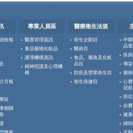
訊
專業人員區
醫療衛生法規
績效報
醫護管理資訊
衛生企劃目
中聯
品查
食品藥物化粧品
醫政目
疾病
護理機構資訊
食品、藥政及化粧
告
品目
傳染
精神照護及心理機
構
防疫及營業衛生目
腸病
計月報
衛生保健目
公費
冠疫
癌症
專區
自費
導相關
形
健康
護
婦幼
問專家
志願