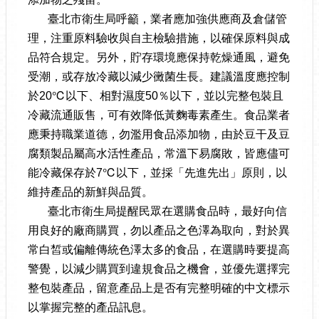
臺北市衛生局呼籲，業者應加強供應商及倉儲管
理，注重原料驗收與自主檢驗措施，以確保原料與成
品符合規定。另外，貯存環境應保持乾燥通風，避免
受潮，或存放冷藏以減少黴菌生長。建議溫度應控制
於20℃以下、相對濕度50％以下，並以完整包裝且
冷藏流通販售，可有效降低黃麴毒素產生。食品業者
應秉持職業道德，勿濫用食品添加物，由於豆干及豆
腐類製品屬高水活性產品，常溫下易腐敗，皆應儘可
能冷藏保存於7℃以下，並採「先進先出」原則，以
維持產品的新鮮與品質。
臺北市衛生局提醒民眾在選購食品時，最好向信
用良好的廠商購買，勿以產品之色澤為取向，對於異
常白皙或偏離傳統色澤太多的食品，在選購時要提高
警覺，以減少購買到違規食品之機會，並優先選擇完
整包裝產品，留意產品上是否有完整明確的中文標示
以掌握完整的產品訊息。