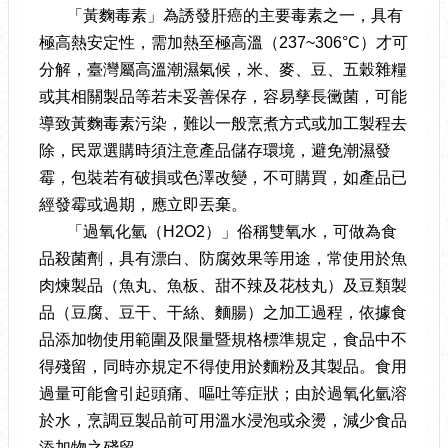
「黃麴毒素」為誘發肝癌的主要毒素之一，具有
極高熱安定性，需加熱至極高溫（237~306°C）才可
分解，臺灣屬高溫潮濕氣候，米、麥、豆、五穀雜糧
或其相關製品等若未妥善保存，容易孳長黴菌，可能
導致黃麴毒素污染，難以一般烹煮方式或加工製程去
除，民眾選購時須注意產品儲存環境，避免潮濕發
霉，包裝若有破損或色澤改變，不可購買，如產品已
經發霉或過期，應立即丟棄。
「過氧化氫（H2O2）」俗稱雙氧水，可做為食
品殺菌劑，具有漂白、防腐效果等用途，常使用於魚
肉煉製品（魚丸、魚板、甜不辣及花枝丸）及豆類製
品（豆腐、豆干、干絲、麵腸）之加工過程，依據食
品添加物使用範圍及限量暨規格標準規定，食品中不
得殘留，同時亦規定不得使用於麵粉及其製品。食用
過量可能會引起頭痛、嘔吐等症狀；由於過氧化氫溶
於水，烹調豆製品前可用溫水浸泡或汆燙，減少食品
添加物之殘留。