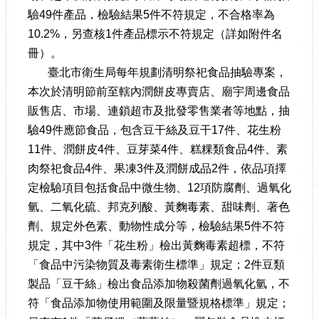
驗49件產品，檢驗結果5件不符規定，不合格率為
10.2%，另查核1件產品標示不符規定（詳如附件名
冊）。
臺北市衛生局每年規劃清明祭祀食品抽驗專案，
本次於清明節前至轄內潤餅皮專賣店、廟宇周邊食品
販售店、市場、連鎖超市及批發零售業者等地點，抽
驗49件應節食品，包含豆干絲及豆干17件、花生粉
11件、潤餅皮4件、豆芽菜4件、糕粿類食品4件、素
肉祭祀食品4件、果凍3件及潤餅成品2件，依品項擇
定檢驗項目包括食品中微生物、12項防腐劑、過氧化
氫、二氧化硫、邦克列酸、黃麴毒素、甜味劑、著色
劑、規定外色素、動物性成分等，檢驗結果5件不符
規定，其中3件「花生粉」檢出黃麴毒素超標，不符
「食品中污染物質及毒素衛生標準」規定；2件豆類
製品「豆干絲」檢出食品添加物殺菌劑過氧化氫，不
符「食品添加物使用範圍及限量暨規格標準」規定；