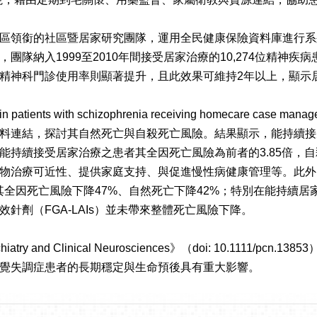
區領銜的社區暨居家研究團隊，運用全民健康保險資料庫進行系
隊納入1999至2010年間接受居家治療的10,274位精神疾
精神科門診使用率則顯著提升，且此效果可維持2年以上，顯示
ty in patients with schizophrenia receiving homecar
料連結，探討其自然死亡與自殺死亡風險。結果顯示，能持續接
持續接受居家治療之患者其全因死亡風險為前者的3.85倍，自
物治療可近性、提供家庭支持、與促進慢性病健康管理等。此外
者，其全因死亡風險下降47%、自然死亡下降42%；特別在能持
針劑（FGA-LAIs）並未帶來整體死亡風險下降。
 and Clinical Neurosciences》（doi: 10.111
覺失調症患者的長期穩定與生命預後具有重大影響。