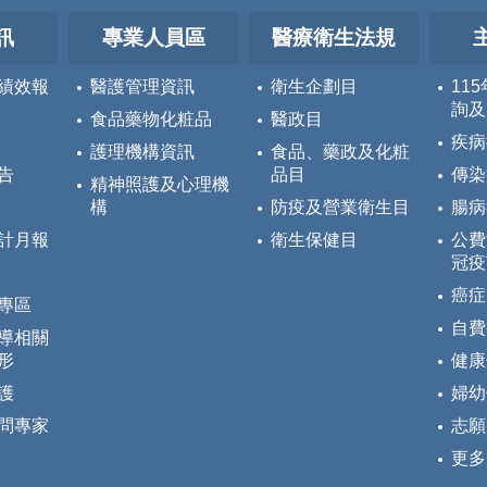
訊
專業人員區
醫療衛生法規
績效報
醫護管理資訊
衛生企劃目
11
詢及
食品藥物化粧品
醫政目
疾病
護理機構資訊
食品、藥政及化粧
告
品目
傳染
精神照護及心理機
構
防疫及營業衛生目
腸病
計月報
衛生保健目
公費
冠疫
癌症
專區
自費
導相關
形
健康
護
婦幼
問專家
志願
更多