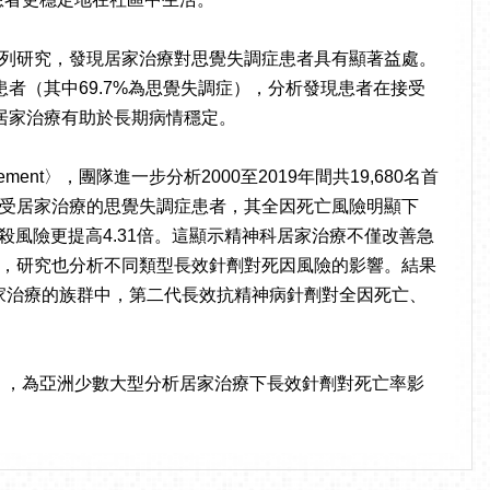
列研究，發現居家治療對思覺失調症患者具有顯著益處。
病患者（其中69.7%為思覺失調症），分析發現患者在接受
居家治療有助於長期病情穩定。
e case management〉，團隊進一步分析2000至2019年間共19,680名首
受居家治療的思覺失調症患者，其全因死亡風險明顯下
殺風險更提高4.31倍。這顯示精神科居家治療不僅改善急
，研究也分析不同類型長效針劑對死因風險的影響。結果
續居家治療的族群中，第二代長效抗精神病針劑對全因死亡、
1/pcn.13853），為亞洲少數大型分析居家治療下長效針劑對死亡率影