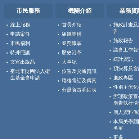
市民服務
機關介紹
業務資
線上服務
首長介紹
施政計畫及
告
申請案件
組織架構
施政報告
市民福利
業務職掌
議會工作報
特殊照護
歷史沿革
統計資訊
文宣出版品
大事紀
預決算及會
臺北市財團法人衛
位置及交通資訊
生基金會申請
廉政專區
聯絡電話及傳真
性別主流化
分層負責明細表
辦理政策宣
廣告執行情
個人資料保
本局美學顧
名單
更多