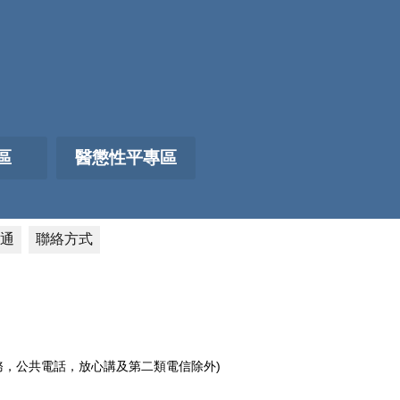
區
醫懲性平專區
通
聯絡方式
電話服務，公共電話，放心講及第二類電信除外)