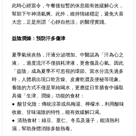
此時心經當令，午餐後短暫的休息能有效緩解心火，
幫助下午神清氣爽。此外，維持情緒穩定，避免大喜
大悲，正是所謂「心靜自然涼」的醫理實踐。
益陰潤燥：預防汗多傷津
夏季氣候炎熱，汗液分泌增加。中醫認為「汗為心之
液」，過度流汗不僅損耗津液，更會傷及心氣。因此
「益陰」成為夏季不可忽視的環節。當水分流失過多
時，人體易出現口乾舌燥、皮膚乾澀及便秘等現象。
養陰的方式不僅是單純喝水，更應從日常膳食中攝取
具備「生津、潤燥」功能的食材：
● 酸甘化陰：傳統涼茶或烏梅湯、檸檬水，利用酸味
收斂、甘味滋陰的特性，能有效緩解口渴。
● 清熱食材：綠豆、薏仁、冬瓜及蓮子，能清熱利
濕，幫助身體消除多餘熱毒。