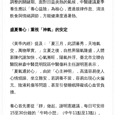
調整的關鍵期。面對日益炎熱的氣候，中醫建議夏季
養生應以「養心益陰」為核心，透過規律作息、清淡
飲食與情緒調節，方能健康度過暑熱。
盛夏養心：重視「神氣」的安定
《黃帝內經》提及：「夏三月，此謂蕃秀，天地氣
交，萬物華實。」立夏之後，自然界陽氣隆盛，人體
新陳代謝加快，心氣漸旺，陽氣外浮。臺北市立聯合
醫院林森中醫昆明院區中醫傷科主任謝明憲表示，
「夏氣通於心」，由於「心主神明」，高溫容易使人
心情煩躁、坐立難安，若調養不當，容易出現心火偏
亢、陰液耗傷等問題，甚至引發睡眠障礙或心血管負
擔。
養心首先要從「靜」做起。謝明憲建議，每日可安排
15至30分鐘的「午時小憩」（中午11點至13點）。