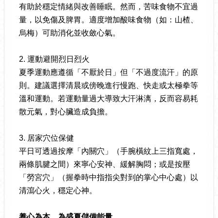
有助於穩定情緒與改善睡眠。然而，苦味食物不宜過
量，以免傷及脾胃。適度增加酸味食物（如：山楂、
烏梅）可助消化並收斂心氣。
2. 運動避開烈日烈火
夏季運動應遵循「不厭於日」但「不過度流汗」的原
則。建議選擇清晨或傍晚進行慢跑、快走或太極拳等
溫和運動。若運動量過大導致大汗淋漓，反而容易耗
散元氣，對心臟造成負擔。
3. 居家穴位保健
平日可透過按摩「內關穴」（手腕橫紋上三指寬處，
兩條肌腱之間）來寧心安神、緩解胸悶；或是按壓
「勞宮穴」（握拳時中指指尖對到的掌心中心處）以
清瀉心火，穩定心神。
養心為本，為盛夏儲備能量