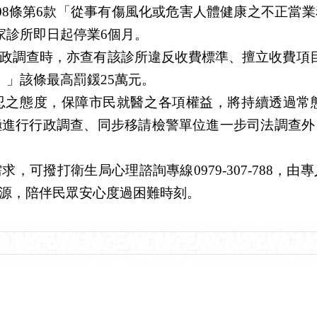
08條第6款「從事有傷風化或危害人體健康之不正當
家診所即日起停業6個月。
政調查時，亦查有該診所違反收費標準、擅立收費項目
）」該條最高罰鍰25萬元。
忍之態度，保障市民就醫之各項權益，將持續透過常
極進行行政調查、同步移請檢警單位進一步司法調查外
，可撥打衛生局心理諮詢專線0979-307-788，
源，陪伴民眾安心度過困難時刻。