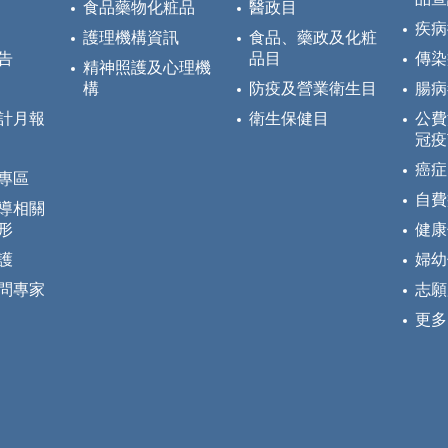
食品藥物化粧品
醫政目
疾病
護理機構資訊
食品、藥政及化粧
告
品目
傳染
精神照護及心理機
構
防疫及營業衛生目
腸病
計月報
衛生保健目
公費
冠疫
癌症
專區
自費
導相關
形
健康
護
婦幼
問專家
志願
更多