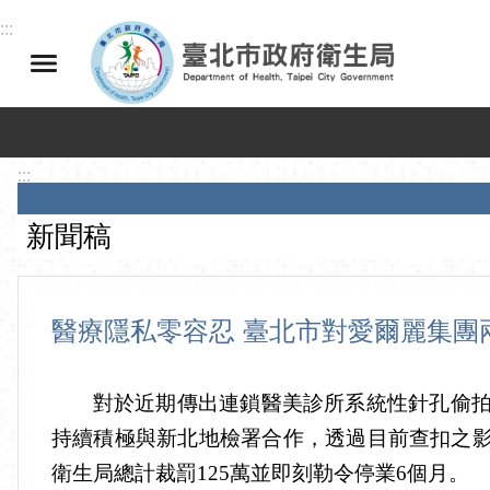
跳到主要內容區塊
:::
:::
新聞稿
醫療隱私零容忍 臺北市對愛爾麗集團
對於近期傳出連鎖醫美診所系統性針孔偷拍
持續積極與新北地檢署合作，透過目前查扣之
衛生局總計裁罰125萬並即刻勒令停業6個月。