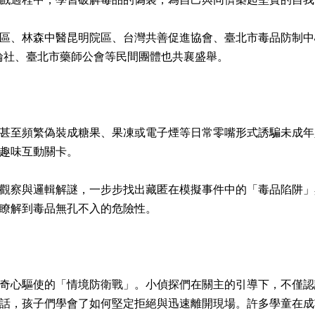
區、林森中醫昆明院區、台灣共善促進協會、臺北市毒品防制中
扶輪社、臺北市藥師公會等民間團體也共襄盛舉。
甚至頻繁偽裝成糖果、果凍或電子煙等日常零嘴形式誘騙未成年
趣味互動關卡。
觀察與邏輯解謎，一步步找出藏匿在模擬事件中的「毒品陷阱」
瞭解到毒品無孔不入的危險性。
奇心驅使的「情境防衛戰」。小偵探們在關主的引導下，不僅認
話，孩子們學會了如何堅定拒絕與迅速離開現場。許多學童在成