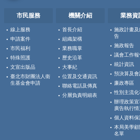
市民服務
機關介紹
業務資
線上服務
首長介紹
施政計畫及
告
申請案件
組織架構
施政報告
市民福利
業務職掌
議會工作報
特殊照護
歷史沿革
統計資訊
文宣出版品
大事紀
預決算及會
臺北市財團法人衛
位置及交通資訊
生基金會申請
廉政專區
聯絡電話及傳真
性別主流化
分層負責明細表
辦理政策宣
廣告執行情
個人資料保
本局美學顧
名單