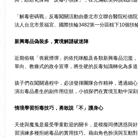
「解毒密碼戰」反毒闖關活動由臺北市立聯合醫院松德院
法人台北市景福宮、國際扶輪3482第一分區轄下10個
新興毒品偽裝多，實境解謎破迷陣
近期俗稱「喪屍煙彈」的依托咪酯及各類新興毒品氾濫，
單向、教條式的政令宣導，將生硬的反毒知識轉化為多道
孩子們在闖關過程中，必須發揮團隊合作精神，透過細心
演出毒品產生的副作用症狀，小偵探們在實境互動中深刻
情境學習拒毒技巧，勇敢說「不」護身心
天使與魔鬼是最受學童歡迎的關卡，是模擬同儕誘惑與好
習演練多種拒絕毒品的實用技巧。藉由角色扮演與互動對