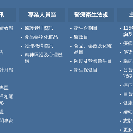
訊
專業人員區
醫療衛生法規
績效報
醫護管理資訊
衛生企劃目
11
詢及
食品藥物化粧品
醫政目
疾病
護理機構資訊
食品、藥政及化粧
告
品目
傳染
精神照護及心理機
構
防疫及營業衛生目
腸病
計月報
衛生保健目
公費
冠疫
癌症
專區
自費
導相關
形
健康
護
婦幼
問專家
志願
更多