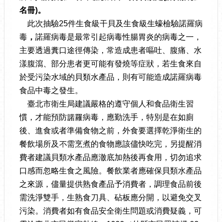
名冊
)
。
此次抽驗25件生食級干貝及生食級生蠔檢驗諾羅病
毒
，
諾羅病毒是最常引起病毒性腸胃炎的病毒之一，
主要透過糞口途徑傳染，常造成患者嘔吐、腹痛、水
漾腹瀉、部分患者更可能有發燒等症狀，若生食來自
於受污染水域的貝類水產品，則有可能造成諾羅病毒
食品中毒之發生。
臺北市衛生局建議嚴格的遵守個人和食品衛生習
慣，才能預防諾羅病毒，應勤洗手，特別是在如廁
後、進食或者準備食物之前，外食要選擇乾淨衛生的
餐飲場所及不需烹煮的食物應該儘快吃完，另提醒消
費者建議貝類水產品應澈底加熱後再食用，切勿追求
口感而忽略生食之風險。餐飲業者應確保貝類水產品
之來源，儘量提供熟食產品予消費者，調理食品前後
需洗淨雙手，生熟食刀具、砧板應分開，以避免交叉
污染。消費者如有食品安全衛生問題或消費疑義，可