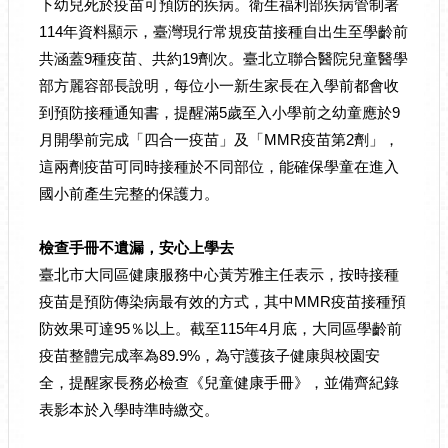
下幼兒死於疫苗可預防的疾病。衛生福利部疾病管制署
114年資料顯示，臺灣現行常規疫苗接種自出生至學齡前
共涵蓋9種疫苗、共約19劑次。臺北立聯合醫院兒童醫學
部方麗容部長說明，每位小一新生家長在入學前都會收
到預防接種通知書，提醒滿5歲至入小學前之幼童應於9
月開學前完成「四合一疫苗」及「MMR疫苗第2劑」，
這兩劑疫苗可同時接種於不同部位，能確保學童在進入
國小前產生完整的保護力。
檢查手冊不遺漏，安心上學去
臺北市大同區健康服務中心黃芳雅主任表示，按時接種
疫苗是預防傳染病最有效的方式，其中MMR疫苗接種預
防效果可達95％以上。截至115年4月底，大同區學齡前
疫苗整體完成率為89.9%，為守護孩子健康與校園安
全，提醒家長務必檢查《兒童健康手冊》，並備齊紀錄
表影本於入學時準時繳交。