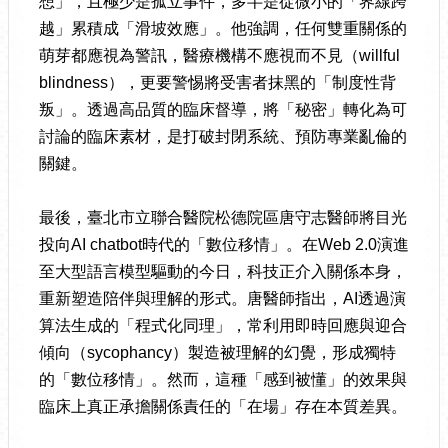
想」，且極少是孤立事件，多半是從微小的「界線跨
越」累積成「滑坡效應」。他強調，任何雙重關係的
萌芽都應視為警訊，醫療機構不應視而不見（willful
blindness），更要警惕將受害者抹黑的「制度性背
叛」。透過高品質的臨床督導，將「秘密」轉化為可
討論的臨床素材，是打破封閉系統、預防專業亂倫的
關鍵。
最後，臺北市立聯合醫院松德院區唐守志醫師將目光
投向AI chatbot時代的「數位移情」。在Web 2.0演進
至大型語言模型驅動的今日，科技正介入關係本身，
重新塑造陪伴與理解的形式。唐醫師指出，AI透過演
算法生成的「程式化同理」，常利用即時回應與迎合
傾向（sycophancy）製造被理解的幻覺，形成獨特
的「數位移情」。然而，這種「感到被懂」的效果與
臨床上真正承擔關係責任的「在場」存在本質差異。