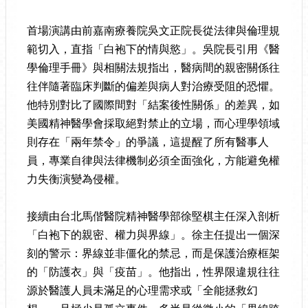
首場演講由前嘉南療養院吳文正院長從法律與倫理規
範切入，直指「白袍下的情與慾」。吳院長引用《醫
學倫理手冊》與相關法規指出，醫病間的親密關係往
往伴隨著臨床判斷的偏差與病人對治療受阻的恐懼。
他特別對比了國際間對「結案後性關係」的差異，如
美國精神醫學會採取絕對禁止的立場，而心理學領域
則存在「兩年禁令」的爭議，這提醒了所有醫事人
員，專業自律與法律機制必須全面強化，方能避免權
力失衡演變為侵權。
接續由台北馬偕醫院精神醫學部徐堅棋主任深入剖析
「白袍下的親密、權力與界線」。徐主任提出一個深
刻的警示：界線並非僵化的禁忌，而是保護治療框架
的「防護衣」與「疫苗」。他指出，性界限違規往往
源於醫護人員未滿足的心理需求或「全能拯救幻