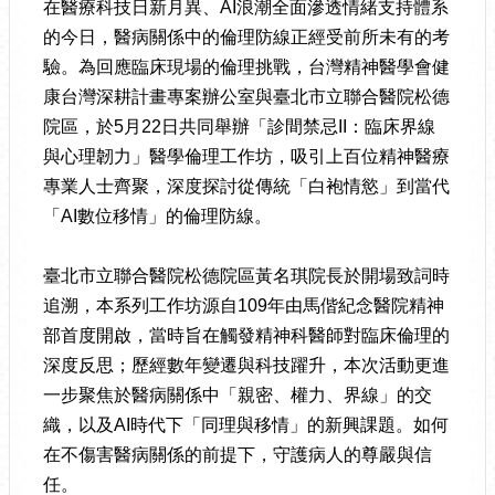
在醫療科技日新月異、AI浪潮全面滲透情緒支持體系
的今日，醫病關係中的倫理防線正經受前所未有的考
驗。為回應臨床現場的倫理挑戰，台灣精神醫學會健
康台灣深耕計畫專案辦公室與臺北市立聯合醫院松德
院區，於5月22日共同舉辦「診間禁忌II：臨床界線
與心理韌力」醫學倫理工作坊，吸引上百位精神醫療
專業人士齊聚，深度探討從傳統「白袍情慾」到當代
「AI數位移情」的倫理防線。
臺北市立聯合醫院松德院區黃名琪院長於開場致詞時
追溯，本系列工作坊源自109年由馬偕紀念醫院精神
部首度開啟，當時旨在觸發精神科醫師對臨床倫理的
深度反思；歷經數年變遷與科技躍升，本次活動更進
一步聚焦於醫病關係中「親密、權力、界線」的交
織，以及AI時代下「同理與移情」的新興課題。如何
在不傷害醫病關係的前提下，守護病人的尊嚴與信
任。