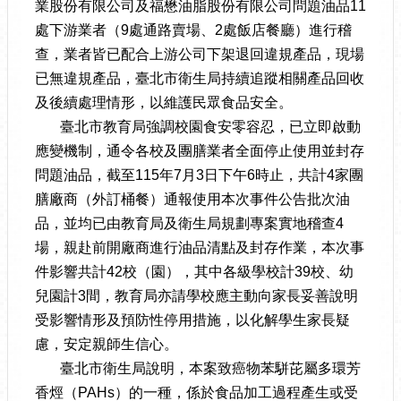
業股份有限公司及福懋油脂股份有限公司問題油品11
處下游業者（9處通路賣場、2處飯店餐廳）進行稽
查，業者皆已配合上游公司下架退回違規產品，現場
已無違規產品，臺北市衛生局持續追蹤相關產品回收
及後續處理情形，以維護民眾食品安全。
臺北市教育局強調校園食安零容忍，已立即啟動
應變機制，通令各校及團膳業者全面停止使用並封存
問題油品，截至115年7月3日下午6時止，共計4家團
膳廠商（外訂桶餐）通報使用本次事件公告批次油
品，並均已由教育局及衛生局規劃專案實地稽查4
場，親赴前開廠商進行油品清點及封存作業，本次事
件影響共計42校（園），其中各級學校計39校、幼
兒園計3間，教育局亦請學校應主動向家長妥善說明
受影響情形及預防性停用措施，以化解學生家長疑
慮，安定親師生信心。
臺北市衛生局說明，本案致癌物苯駢芘屬多環芳
香烴（PAHs）的一種，係於食品加工過程產生或受