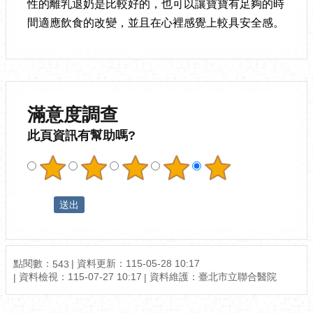
性的離乳退奶是比較好的，也可以讓寶寶有足夠的時
間適應飲食的改變，並且在心裡感覺上較具安全感。
滿意度調查
此頁資訊有幫助嗎?
點閱數：
資料更新：115-05-28 10:17
543
資料檢視：115-07-27 10:17
資料維護：臺北市立聯合醫院